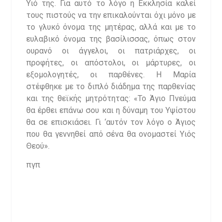
Υιό της. Για αυτό το λόγο η Εκκλησία καλεί
τους πιστούς να την επικαλούνται όχι μόνο με
το γλυκό όνομα της μητέρας, αλλά και με το
ευλαβικό όνομα της βασίλισσας, όπως στον
ουρανό οι άγγελοι, οι πατριάρχες, οι
προφήτες, οι απόστολοι, οι μάρτυρες, οι
εξομολογητές, οι παρθένες. Η Μαρία
στέφθηκε με το διπλό διάδημα της παρθενίας
και της θεϊκής μητρότητας: «Το Άγιο Πνεύμα
θα έρθει επάνω σου και η δύναμη του Υψίστου
θα σε επισκιάσει. Γι ‘αυτόν τον λόγο ο Άγιος
που θα γεννηθεί από σένα θα ονομαστεί Υιός
Θεού».
πγπ