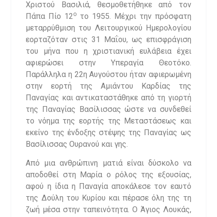
Χριστού Βασιλιά, θεσμοθετήθηκε από τον
ο
Πάπα Πίο 12
το 1955. Μέχρι την πρόσφατη
μεταρρύθμιση του Λειτουργικού Ημερολογίου
εορταζόταν στις 31 Μαΐου, ως επισφράγιση
του μήνα που η χριστιανική ευλάβεια έχει
αφιερώσει στην Υπεραγία Θεοτόκο.
Παράλληλα η 22η Αυγούστου ήταν αφιερωμένη
στην εορτή της Αμιάντου Καρδίας της
Παναγίας και αντικαταστάθηκε από τη γιορτή
της Παναγίας Βασίλισσας ώστε να συνδεθεί
το νόημα της εορτής της Μεταστάσεως και
εκείνο της ένδοξης στέψης της Παναγίας ως
Βασίλισσας Ουρανού και γης.
Από μια ανθρώπινη ματιά είναι δύσκολο να
αποδοθεί στη Μαρία ο ρόλος της εξουσίας,
αφού η ίδια η Παναγία αποκάλεσε τον εαυτό
της Δούλη του Κυρίου και πέρασε όλη της τη
ζωή μέσα στην ταπεινότητα. Ο Άγιος Λουκάς,