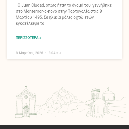
O Juan Ciudad, όπως ήταν το όνομά του, γεννήθηκε
στο Montemor-o-novo στην Πορτογαλία στις 8
Μαρτίου 1495. Σε ηλικία μόλις οχτώ ετών
εγκατέλειψε το
ΠΕΡΙΣΣΌΤΕΡΑ »
8 Μαρτίου, 2026
8:04 πμ