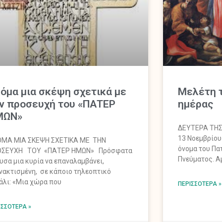
όμα μια σκέψη σχετικά με
Mελέτη τ
ν προσευχή του «ΠΑΤΕΡ
ημέρας
ΜΩΝ»
ΔΕΥΤΕΡΑ ΤΗΣ
13 Νοεμ
ΜΑ ΜΙΑ ΣΚΕΨΗ ΣΧΕΤΙΚΑ ΜΕ ΤΗΝ
όνομα του Πατ
ΟΣΕΥΧΗ ΤΟΥ «ΠΑΤΕΡ ΗΜΩΝ» Πρόσφατα
Πνεύματος. Α
υσα μια κυρία να επαναλαμβάνει,
νακτισμένη, σε κάποιο τηλεοπτικό
άλι: «Μια χώρα που
ΠΕΡΙΣΣΌΤΕΡΑ »
ΙΣΣΌΤΕΡΑ »