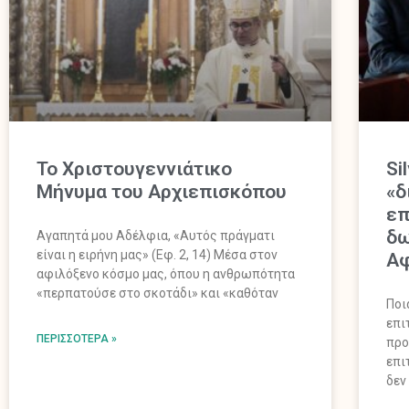
Το Χριστουγεννιάτικο
Si
Μήνυμα του Αρχιεπισκόπου
«δ
επ
δω
Αγαπητά μου Αδέλφια, «Αυτός πράγματι
είναι η ειρήνη μας» (Εφ. 2, 14) Μέσα στον
Αφ
αφιλόξενο κόσμο μας, όπου η ανθρωπότητα
«περπατούσε στο σκοτάδι» και «καθόταν
Ποι
επι
ΠΕΡΙΣΣΌΤΕΡΑ »
προ
επι
δεν