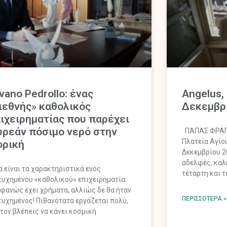
lvano Pedrollo: ένας
Angelus,
ιεθνής» καθολικός
Δεκεμβρ
ιχειρηματίας που παρέχει
ρεάν πόσιμο νερό στην
ΠΑΠΑΣ ΦΡΑΓΚ
Πλατεία Αγίο
ρική
Δεκεμβρίου 2
αδελφές, καλ
α είναι τα χαρακτηριστικά ενός
τέταρτη και τ
τυχημένου «καθολικού» επιχειρηματία:
φανώς έχει χρήματα, αλλιώς δε θα ήταν
ΠΕΡΙΣΣΌΤΕΡΑ »
τυχημένος! Πιθανότατα εργάζεται πολύ,
 τον βλέπεις να κάνει κοσμική