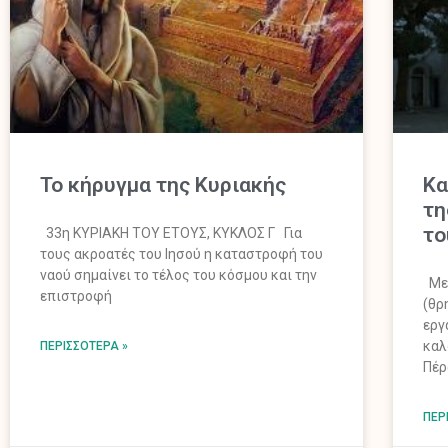
Το κήρυγμα της Κυριακής
Κα
τη
το
33η ΚΥΡΙΑΚΗ ΤΟΥ ΕΤΟΥΣ, ΚΥΚΛΟΣ Γ Για
τους ακροατές του Ιησού η καταστροφή του
ναού σημαίνει το τέλος του κόσμου και την
Με 
επιστροφή
(θρ
εργ
καλ
ΠΕΡΙΣΣΌΤΕΡΑ »
Πέρ
ΠΕΡ