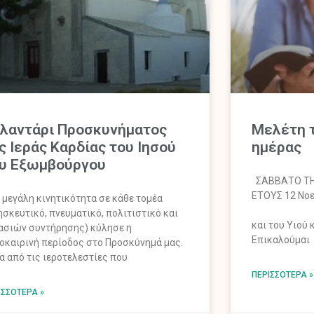
λαντάρι Προσκυνήματος
Mελέτη τ
ς Ιεράς Καρδίας του Ιησού
ημέρας
υ Εξωμβούργου
ΣΑΒΒΑΤΟ ΤΗ
ΕΤΟΥΣ 12 Νοε
μεγάλη κινητικότητα σε κάθε τομέα
Εις το 
ησκευτικό, πνευματικό, πολιτιστικό και
και του Υιού 
ασιών συντήρησης) κύλησε η
Επικαλούμαι
οκαιρινή περίοδος στο Προσκύνημά μας.
α από τις ιεροτελεστίες που
ΠΕΡΙΣΣΌΤΕΡΑ »
ΙΣΣΌΤΕΡΑ »