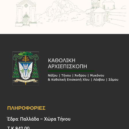
ΠΛΗΡΟΦΟΡΊΕΣ
Έδρα: Παλλάδα – Χώρα Τήνου
Τ.Κ 842 00