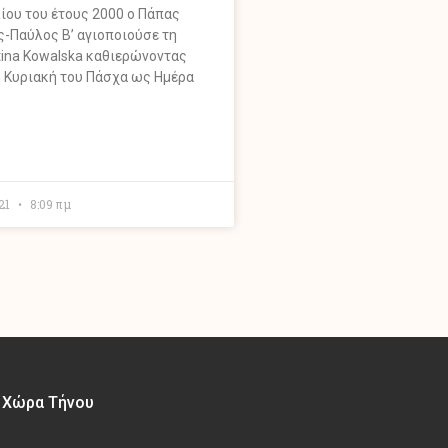
λίου του έτους 2000 ο Πάπας
ς-Παύλος Β’ αγιοποιούσε τη
ina Kowalska καθιερώνοντας
η Κυριακή του Πάσχα ως Ημέρα
021
8:09 πμ
– Χώρα Τήνου