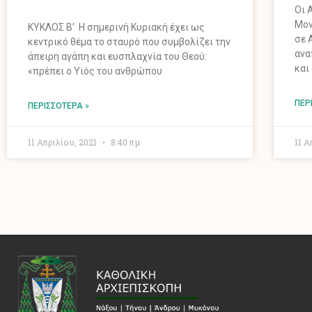
Οι 
Μον
ΚΥΚΛΟΣ Β’ Η σημερινή Κυριακή έχει ως
σε 
κεντρικό θέμα το σταυρό που συμβολίζει την
ανα
άπειρη αγάπη και ευσπλαχνία του Θεού:
και
«πρέπει ο Υιός του ανθρώπου
ΠΕΡ
ΠΕΡΙΣΣΌΤΕΡΑ »
11 Απριλίου, 2021
8:40 πμ
11 Α