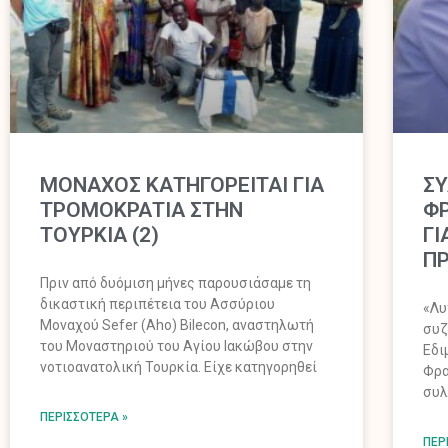
ΜΟΝΑΧΟΣ ΚΑΤΗΓΟΡΕΙΤΑΙ ΓΙΑ
Σ
ΤΡΟΜΟΚΡΑΤΙΑ ΣΤΗΝ
ΦΡ
ΤΟΥΡΚΙΑ (2)
ΓΙ
ΠΡ
Πριν από δυόμιση μήνες παρουσιάσαμε τη
δικαστική περιπέτεια του Ασσύριου
«Λυ
Μοναχού Sefer (Aho) Bilecon, αναστηλωτή
συζ
του Μοναστηριού του Αγίου Ιακώβου στην
Εδι
νοτιοανατολική Τουρκία. Είχε κατηγορηθεί
Φρα
συλ
ΠΕΡΙΣΣΌΤΕΡΑ »
ΠΕΡ