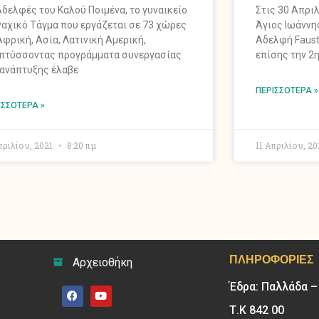
Αδελφές του Καλού Ποιμένα, το γυναικείο
Στις 30 Απρι
αχικό Τάγμα που εργάζεται σε 73 χώρες
Άγιος Ιωάννη
Αφρική, Ασία, Λατινική Αμερική,
Αδελφή Faust
πτύσσοντας προγράμματα συνεργασίας
επίσης την 2
 ανάπτυξης έλαβε
ΠΕΡΙΣΣΌΤΕΡΑ »
ΙΣΣΌΤΕΡΑ »
πριλίου, 2021
8:20 πμ
11 Απριλίου, 2
ΠΛΗΡΟΦΟΡΊΕΣ
Αρχειοθήκη
Έδρα: Παλλάδα 
Τ.Κ 842 00