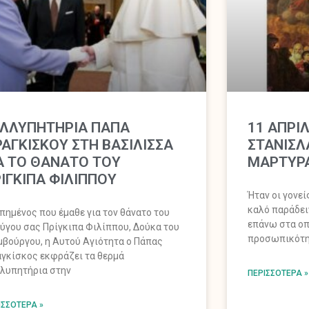
ΥΛΛΥΠΗΤΗΡΙΑ ΠΑΠΑ
11 ΑΠΡΙ
ΑΓΚΙΣΚΟΥ ΣΤΗ ΒΑΣΙΛΙΣΣΑ
ΣΤΑΝΙΣΛ
Α ΤΟ ΘΑΝΑΤΟ ΤΟΥ
ΜΑΡΤΥΡ
ΙΓΚΙΠΑ ΦΙΛΙΠΠΟΥ
Ήταν οι γονεί
καλό παράδει
πημένος που έμαθε για τον θάνατο του
επάνω στα οπ
ύγου σας Πρίγκιπα Φιλίππου, Δούκα του
προσωπικότη
μβούργου, η Αυτού Αγιότητα ο Πάπας
γκίσκος εκφράζει τα θερμά
λυπητήρια στην
ΠΕΡΙΣΣΌΤΕΡΑ »
ΙΣΣΌΤΕΡΑ »