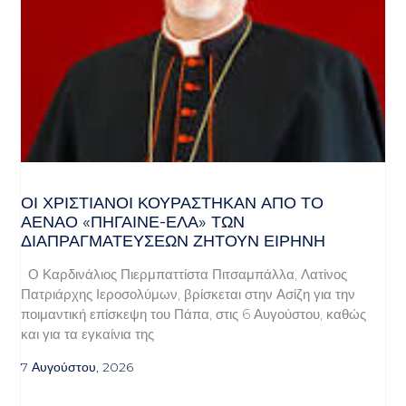
ΟΙ ΧΡΙΣΤΙΑΝΟΊ ΚΟΥΡΆΣΤΗΚΑΝ ΑΠΌ ΤΟ
ΑΈΝΑΟ «ΠΉΓΑΙΝΕ-ΈΛΑ» ΤΩΝ
ΔΙΑΠΡΑΓΜΑΤΕΎΣΕΩΝ ΖΗΤΟΎΝ ΕΙΡΉΝΗ
Ο Καρδινάλιος Πιερμπαττίστα Πιτσαμπάλλα, Λατίνος
Πατριάρχης Ιεροσολύμων, βρίσκεται στην Ασίζη για την
ποιμαντική επίσκεψη του Πάπα, στις 6 Αυγούστου, καθώς
και για τα εγκαίνια της
7 Αυγούστου, 2026