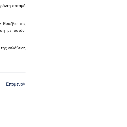
 Ορόντη ποταμό
ν Ευσέβιο της
εση με αυτόν,
 της ευλάβειας
Επόμενο