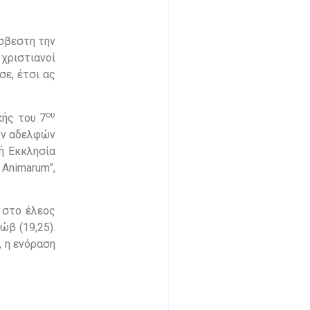
άσβεστη την
 χριστιανοί
σε, έτσι ας
ου
κής του 7
ών αδελφών
ή Εκκλησία
Animarum”,
 στο έλεος
ώβ (19,25).
, η ενόραση