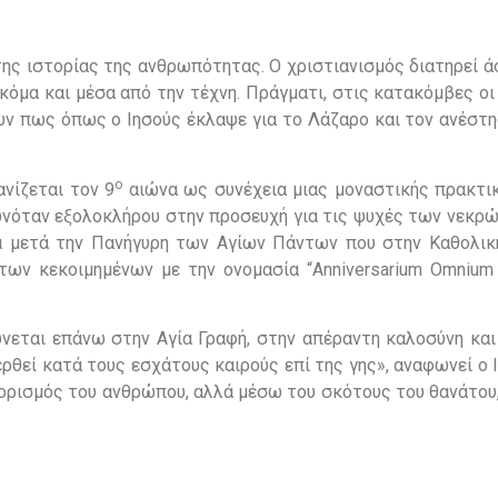
της ιστορίας της ανθρωπότητας. Ο χριστιανισμός διατηρεί 
όμα και μέσα από την τέχνη. Πράγματι, στις κατακόμβες οι
υν πως όπως ο Ιησούς έκλαψε για το Λάζαρο και τον ανέστη
ο
νίζεται τον 9
αιώνα ως συνέχεια μιας μοναστικής πρακτι
ρωνόταν εξολοκλήρου στην προσευχή για τις ψυχές των νεκρ
ρα μετά την Πανήγυρη των Αγίων Πάντων που στην Καθολικ
των κεκοιμημένων με την ονομασία “Anniversarium Omnium 
νεται επάνω στην Αγία Γραφή, στην απέραντη καλοσύνη και
ρθεί κατά τους εσχάτους καιρούς επί της γης», αναφωνεί ο Ι
ροορισμός του ανθρώπου, αλλά μέσω του σκότους του θανάτου