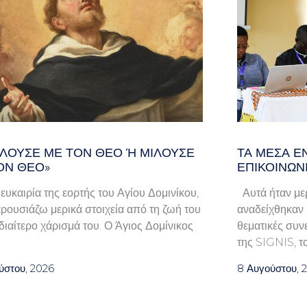
ΛΟΎΣΕ ΜΕ ΤΟΝ ΘΕΌ Ή ΜΙΛΟΎΣΕ ΓΙ
ΤΑ ΜΈΣΑ Ε
Ν ΘΕΌ»
ΕΠΙΚΟΙΝΩΝ
 ευκαιρία της εορτής του Αγίου Δομινίκου,
Αυτά ήταν μερ
ρουσιάζω μερικά στοιχεία από τη ζωή του
αναδείχθηκαν κ
ιδιαίτερο χάρισμά του. Ο Άγιος Δομίνικος
θεματικές συν
της SIGNIS, τ
ύστου, 2026
8 Αυγούστου, 