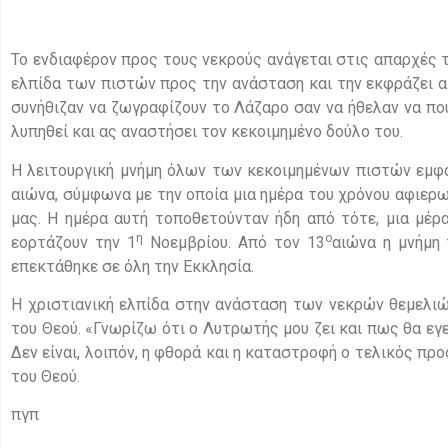
Το ενδιαφέρον προς τους νεκρούς ανάγεται στις απαρχές 
ελπίδα των πιστών προς την ανάσταση και την εκφράζει ακ
συνήθιζαν να ζωγραφίζουν το Λάζαρο σαν να ήθελαν να πο
λυπηθεί και ας αναστήσει τον κεκοιμημένο δούλο του.
Η λειτουργική μνήμη όλων των κεκοιμημένων πιστών εμφα
αιώνα, σύμφωνα με την οποία μια ημέρα του χρόνου αφιε
μας. Η ημέρα αυτή τοποθετούνταν ήδη από τότε, μια μέ
η
ο
εορτάζουν την 1
Νοεμβρίου. Από τον 13
αιώνα η μνήμη 
επεκτάθηκε σε όλη την Εκκλησία.
Η χριστιανική ελπίδα στην ανάσταση των νεκρών θεμελιώ
του Θεού. «Γνωρίζω ότι ο Λυτρωτής μου ζει και πως θα εγε
Δεν είναι, λοιπόν, η φθορά και η καταστροφή ο τελικός π
του Θεού.
πγπ