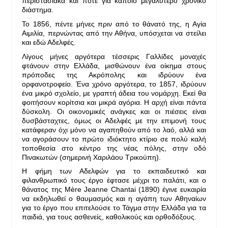
περιστασιακά και πότε για κάποιο μεγαλύτερο χρονικό
διάστημα.
Το 1856, πέντε μήνες πριν από το θάνατό της, η Αγία
Αιμιλία, περνώντας από την Αθήνα, υπόσχεται να στείλει
και εδώ Αδελφές.
Λίγους μήνες αργότερα τέσσερις Γαλλίδες μοναχές
φτάνουν στην Ελλάδα, μισθώνουν ένα οίκημα στους
πρόποδες της Ακρόπολης και ιδρύουν ένα
ορφανοτροφείο. Ένα χρόνο αργότερα, το 1857, ιδρύουν
ένα μικρό σχολείο, με γραπτή άδεια του νομάρχη. Εκεί θα
φοιτήσουν κορίτσια και μικρά αγόρια. Η αρχή είναι πάντα
δύσκολη. Οι οικονομικές ανάγκες και οι πιέσεις είναι
δυσβάσταχτες, όμως οι Αδελφές με την επιμονή τους
κατάφεραν όχι μόνο να αγαπηθούν από το λαό, αλλά και
να αγοράσουν το πρώτο ιδιόκτητο κτίριο σε πολύ καλή
τοποθεσία στο κέντρο της νέας πόλης, στην οδό
Πινακωτών (σημερινή Χαριλάου Τρικούπη).
Η φήμη των Αδελφών για το εκπαιδευτικό και
φιλανθρωπικό τους έργο έφτασε μέχρι το παλάτι, και ο
θάνατος της Mère Jeanne Chantai (1890) έγινε ευκαιρία
να εκδηλωθεί ο θαυμασμός και η αγάπη των Αθηναίων
για το έργο που επιτελούσε το Τάγμα στην Ελλάδα για τα
παιδιά, για τους ασθενείς, καθολικούς και ορθοδόξους.