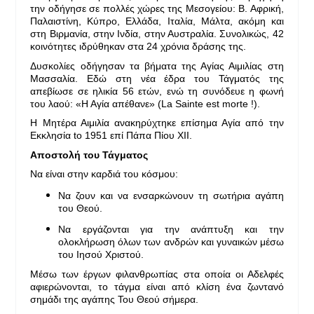
την οδήγησε σε πολλές χώρες της Μεσογείου: Β. Αφρική,
Παλαιστίνη, Κύπρο, Ελλάδα, Ιταλία, Μάλτα, ακόμη και
στη Βιρμανία, στην Ινδία, στην Αυστραλία. Συνολικώς, 42
κοινότητες ιδρύθηκαν στα 24 χρόνια δράσης της.
Δυσκολίες οδήγησαν τα βήματα της Αγίας Αιμιλίας στη
Μασσαλία. Εδώ στη νέα έδρα του Τάγματός της
απεβίωσε σε ηλικία 56 ετών, ενώ τη συνόδευε η φωνή
του λαού: «Η Αγία απέθανε» (La Sainte est morte !).
H Μητέρα Αιμιλία ανακηρύχτηκε επίσημα Αγία από την
Εκκλησία to 1951 επί Πάπα Πίου ΧΙΙ.
Αποστολή του Τάγματος
Να είναι στην καρδιά του κόσμου:
Να ζουν και να ενσαρκώνουν τη σωτήρια αγάπη
του Θεού.
Να εργάζονται για την ανάπτυξη και την
ολοκλήρωση όλων των ανδρών και γυναικών μέσω
του Ιησού Χριστού.
Μέσω των έργων φιλανθρωπίας στα οποία οι Αδελφές
αφιερώνονται, το τάγμα είναι από κλίση ένα ζωντανό
σημάδι της αγάπης Του Θεού σήμερα.