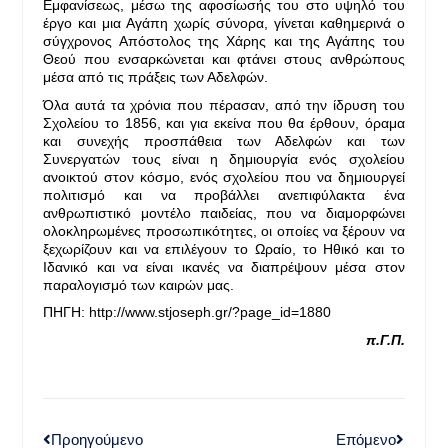
Εμφανίσεως, μέσω της αφοσίωσής του στο υψηλό του
έργο και μια Αγάπη χωρίς σύνορα, γίνεται καθημερινά ο
σύγχρονος Απόστολος της Χάρης και της Αγάπης του
Θεού που ενσαρκώνεται και φτάνει στους ανθρώπους
μέσα από τις πράξεις των Αδελφών.
Όλα αυτά τα χρόνια που πέρασαν, από την ίδρυση του
Σχολείου το 1856, και για εκείνα που θα έρθουν, όραμα
και συνεχής προσπάθεια των Αδελφών και των
Συνεργατών τους είναι η δημιουργία ενός σχολείου
ανοικτού στον κόσμο, ενός σχολείου που να δημιουργεί
πολιτισμό και να προβάλλει ανεπιφύλακτα ένα
ανθρωπιστικό μοντέλο παιδείας, που να διαμορφώνει
ολοκληρωμένες προσωπικότητες, οι οποίες να ξέρουν να
ξεχωρίζουν και να επιλέγουν το Ωραίο, το Ηθικό και το
Ιδανικό και να είναι ικανές να διαπρέψουν μέσα στον
παραλογισμό των καιρών μας.
ΠΗΓΗ: http://www.stjoseph.gr/?page_id=1880
π.Γ.Π.
Προηγούμενο
Επόμενο