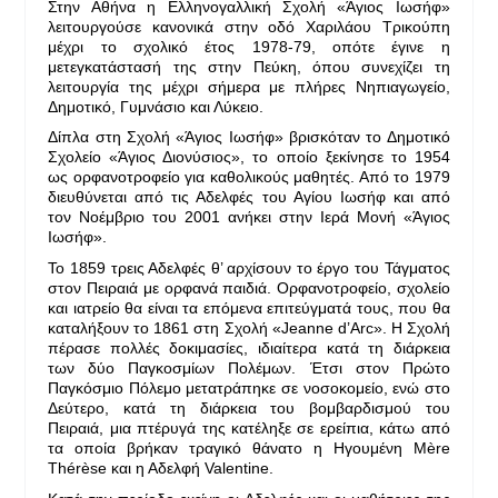
Στην Αθήνα η Ελληνογαλλική Σχολή «Άγιος Ιωσήφ»
λειτουργούσε κανονικά στην οδό Χαριλάου Τρικούπη
μέχρι το σχολικό έτος 1978-79, οπότε έγινε η
μετεγκατάστασή της στην Πεύκη, όπου συνεχίζει τη
λειτουργία της μέχρι σήμερα με πλήρες Νηπιαγωγείο,
Δημοτικό, Γυμνάσιο και Λύκειο.
Δίπλα στη Σχολή «Άγιος Ιωσήφ» βρισκόταν το Δημοτικό
Σχολείο «Άγιος Διονύσιος», το οποίο ξεκίνησε το 1954
ως ορφανοτροφείο για καθολικούς μαθητές. Από το 1979
διευθύνεται από τις Αδελφές του Αγίου Ιωσήφ και από
τον Νοέμβριο του 2001 ανήκει στην Ιερά Μονή «Άγιος
Ιωσήφ».
Το 1859 τρεις Αδελφές θ’ αρχίσουν το έργο του Τάγματος
στον Πειραιά με ορφανά παιδιά. Ορφανοτροφείο, σχολείο
και ιατρείο θα είναι τα επόμενα επιτεύγματά τους, που θα
καταλήξουν το 1861 στη Σχολή «Jeanne d’Arc». Η Σχολή
πέρασε πολλές δοκιμασίες, ιδιαίτερα κατά τη διάρκεια
των δύο Παγκοσμίων Πολέμων. Έτσι στον Πρώτο
Παγκόσμιο Πόλεμο μετατράπηκε σε νοσοκομείο, ενώ στο
Δεύτερο, κατά τη διάρκεια του βομβαρδισμού του
Πειραιά, μια πτέρυγά της κατέληξε σε ερείπια, κάτω από
τα οποία βρήκαν τραγικό θάνατο η Ηγουμένη Mère
Thérèse και η Αδελφή Valentine.