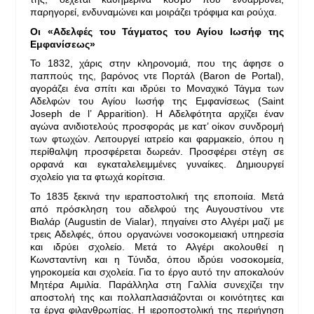
παρηγορεί, ενδυναμώνει και μοιράζει τρόφιμα και ρούχα.
Οι «Αδελφές του Τάγματος του Αγίου Ιωσήφ της
Εμφανίσεως»
Το 1832, χάρις στην κληρονομιά, που της άφησε ο
παππούς της, βαρόνος ντε Πορτάλ (Baron de Portal),
αγοράζει ένα σπίτι και ιδρύει το Μοναχικό Τάγμα των
Αδελφών του Αγίου Ιωσήφ της Εμφανίσεως (Saint
Joseph de l’ Apparition). Η Αδελφότητα αρχίζει έναν
αγώνα ανιδιοτελούς προσφοράς με κατ’ οίκον συνδρομή
των φτωχών. Λειτουργεί ιατρείο και φαρμακείο, όπου η
περίθαλψη προσφέρεται δωρεάν. Προσφέρει στέγη σε
ορφανά και εγκαταλελειμμένες γυναίκες. Δημιουργεί
σχολείο για τα φτωχά κορίτσια.
Το 1835 ξεκινά την ιεραποστολική της εποποιία. Μετά
από πρόσκληση του αδελφού της Αυγουστίνου ντε
Βιαλάρ (Augustin de Vialar), πηγαίνει στο Αλγέρι μαζί με
τρεις Αδελφές, όπου οργανώνει νοσοκομειακή υπηρεσία
και ιδρύει σχολείο. Μετά το Αλγέρι ακολουθεί η
Κωνσταντίνη και η Τύνιδα, όπου ιδρύει νοσοκομεία,
γηροκομεία και σχολεία. Για το έργο αυτό την αποκαλούν
Μητέρα Αιμιλία. Παράλληλα στη Γαλλία συνεχίζει την
αποστολή της και πολλαπλασιάζονται οι κοινότητες και
τα έργα φιλανθρωπίας. Η ιεροποστολική της περιήγηση