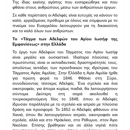
Της ίδιας εκείνης αγάπης που ενσαρκώθηκε και που
φθάνει στους ανθρώπους μέσω των ανθρώπινων έργων.
Σε κάθε περίσταση οι Αδελφές είναι ευτυχείς να κάνουν το
καλό, εργαζόμενες πρόθυμα με όλους και σύμφωνα με το
πνεύμα του Ευαγγελίου λειτουργούν για τη δικαιοσύνη
και το καλό όλων των ανθρώπων.
Το «Τάγμα των Αδελφών του Αγίου Ιωσήφ της
Εμφανίσεως» στην Ελλάδα
Το έργο των Αδελφών του Τάγματος του Αγίου Ιωσήφ
είναι μεγάλο και ουσιαστικό. Ιδιαίτερα πλούσιες και
πρωτότυπες είναι οι εκπαιδευτικές δραστηριότητές τους,
απολύτως αντάξιες των προσδοκιών της ιδρύτριας του
Τάγματος Αγίας Αιμιλίας. Στην Ελλάδα η Αγία Αιμιλία ήρθε
για πρώτη φορά το 1846. Φθάνει στη Σύρο,
συνοδεύοντας τέσσερις Αδελφές. Ένα σχολείο και ένα
οικοτροφείο, για άπορα κυρίως παιδιά, θα λειτουργήσουν
σύντομα. Δεύτερη στη σειρά ακολουθεί η
τουρκοκρατούμενη Χίος το 1848, όπου οι Αδελφές
ίδρυσαν παράλληλα με το σχολείο και ιατρείο με πλούσια
δράση και προσφορά. Το 1852 οι Αδελφές φθάνουν στα
Χανιά, όπου θα λειτουργήσουν ιατρείο, οικοτροφείο και
σχολείο, αλλά και στο Ηράκλειο, στο Ρέθυμνο, στον Άγιο
Νικόλαο. Επίσης βρέθηκαν και σε άλλα νησιά πότε