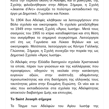
Κατά την περίοδο εκείνη οι Αδελφές και οι μαθήτριες της
Σχολής φιλοξενήθηκαν στην Αθήνα. Σήμερα, η Σχολή
«Jeanne d’Arc» συνεχίζει το πολύτιμο εκπαιδευτικό της
έργο με Δημοτικό, Γυμνάσιο και Λύκειο.
Το 1904 δυο Αδελφές κλήθηκαν να λειτουργήσουν στο
Βόλο σχολείο και οικοτροφείο. Το σχολείο μετεξελίχθηκε
το 1949 στην τοπική Σχολή «Άγιος Ιωσήφ». Μετά τους
σεισμούς του 1955 το κτίριο κατεδαφίστηκε και στη θέση
του ανεγέρθηκε το σημερινό συγκρότημα. Λειτούργησε
επί έτη ως Γυμνάσιο και Λύκειο θηλέων και ως
οικοτροφείο. Μετέπειτα, λειτούργησε ως Κέντρο Γαλλικής
Γλώσσας. Σήμερα, η Σχολή συνεχίζει την πορεία της ως
Δημοτικό Σχολείο «Άγιος Ιωσήφ».
Οι Αδελφές στην Ελλάδα διατηρούν σχολεία Χριστιανικά
τα οποία, πέραν των γνώσεων και της καλλιέργειας που
προσφέρουν, οδηγούν τη νεολαία στην κατάκτηση
ευγενών αξιών, στην ανάπτυξη αδαμάντινης
προσωπικότητας και στη διατήρηση της ελληνικής τους
ταυτότητας μέσα στην Ενωμένη Ευρώπη. Οι νέοι και οι
νέες που εκπαιδεύονται στα σχολεία της Αδελφότητας
αποκτούν διαβατήριο ζωής και επιτυχίας.
Το Saint Joseph σήμερα
Το Τάγμα των Αδελφών του Αγίου Ιωσήφ της