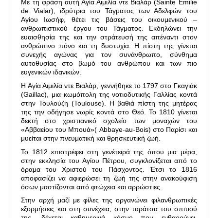
Με τη φράση αυτή Αγία Αιμιλία ντε Βιαλάρ (Sainte Emilie
de Vialar), ιδρύτρια του Τάγματος των Αδελφών του
Αγίου Ιωσήφ, θέτει τις βάσεις του οικουμενικού –
ανθρωπιστικού έργου του Τάγματος. Εκδηλώνει την
ευαισθησία της και την στράτευσή της απέναντι στον
ανθρώπινο πόνο και τη δυστυχία. Η πίστη της γίνεται
συνεχής αγώνας για τον συνάνθρωπο, σύνθημα
αυτοθυσίας στο βωμό του ανθρώπου και των πιο
ευγενικών ιδανικών.
Η Αγία Αιμιλία ντε Βιαλάρ, γεννήθηκε το 1797 στο Γκαγιάκ
(Gaillac), μια κωμόπολη της νοτιοδυτικής Γαλλίας κοντά
στην Τουλούζη (Toulouse). Η βαθιά πίστη της μητέρας
της την οδήγησε νωρίς κοντά στο Θεό. Το 1810 γίνεται
δεκτή στο χριστιανικό σχολείο των μοναχών του
«Αββαείου του Μπουά»( Abbaye-au-Bois) στο Παρίσι και
μυείται στην πνευματική και θρησκευτική ζωή.
Το 1812 επιστρέφει στη γενέτειρά της όπου μια μέρα,
στην εκκλησία του Αγίου Πέτρου, συγκλονίζεται από το
όραμα του Χριστού του Πάσχοντος. Έτσι το 1816
αποφασίζει να αφιερώσει τη ζωή της στην ανακούφιση
όσων μαστίζονται από φτώχεια και αρρώστιες.
Στην αρχή μαζί με φίλες της οργανώνει φιλανθρωπικές
εξορμήσεις και στη συνέχεια, στην ταράτσα του σπιτιού
της, δέχεται καθημερινά κόσμο που ενθαρρύνει,