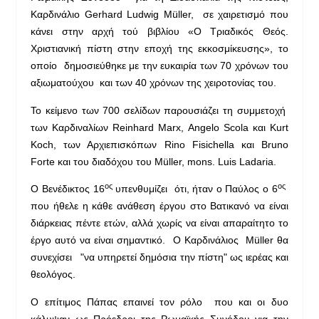
Καρδινάλιο Gerhard Ludwig Müller, σε χαιρετισμό που
κάνει στην αρχή τού βιβλίου «Ο Τριαδικός Θεός.
Χριστιανική πίστη στην εποχή της εκκοσμίκευσης», το
οποίο δημοσιεύθηκε με την ευκαιρία των 70 χρόνων του
αξιωματούχου και των 40 χρόνων της χειροτονίας του.
Το κείμενο των 700 σελίδων παρουσιάζει τη συμμετοχή
των Καρδιναλίων Reinhard Marx, Angelo Scola και Kurt
Koch, των Αρχιεπισκόπων Rino Fisichella και Bruno
Forte και του διαδόχου του Müller, mons. Luis Ladaria.
ος
ος
Ο Βενέδικτος 16
υπενθυμίζει ότι, ήταν ο Παύλος ο 6
που ήθελε η κάθε ανάθεση έργου στο Βατικανό να είναι
διάρκειας πέντε ετών, αλλά χωρίς να είναι απαραίτητο το
έργο αυτό να είναι σημαντικό. Ο Καρδινάλιος Müller θα
συνεχίσει "να υπηρετεί δημόσια την πίστη" ως ιερέας και
θεολόγος.
Ο επίτιμος Πάπας επαινεί τον ρόλο που και οι δυο
κάλυψαν ως Πρόεδροι της Ρωμαϊκής Συνόδου για την