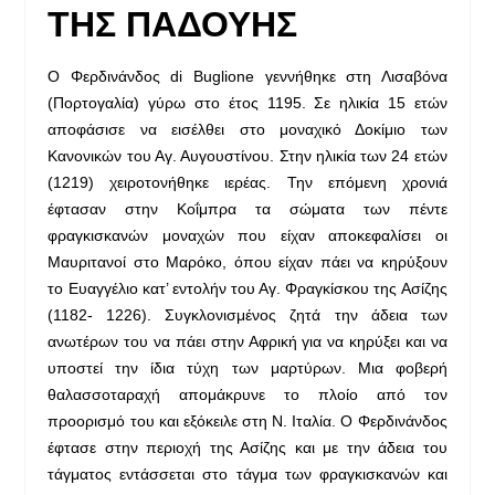
ΤΗΣ ΠΑΔΟΥΗΣ
Ο Φερδινάνδος di Buglione γεννήθηκε στη Λισαβόνα
(Πορτογαλία) γύρω στο έτος 1195. Σε ηλικία 15 ετών
αποφάσισε να εισέλθει στο μοναχικό Δοκίμιο των
Κανονικών του Αγ. Αυγουστίνου. Στην ηλικία των 24 ετών
(1219) χειροτονήθηκε ιερέας. Την επόμενη χρονιά
έφτασαν στην Κοΐμπρα τα σώματα των πέντε
φραγκισκανών μοναχών που είχαν αποκεφαλίσει οι
Μαυριτανοί στο Μαρόκο, όπου είχαν πάει να κηρύξουν
το Ευαγγέλιο κατ’ εντολήν του Αγ. Φραγκίσκου της Ασίζης
(1182- 1226). Συγκλονισμένος ζητά την άδεια των
ανωτέρων του να πάει στην Αφρική για να κηρύξει και να
υποστεί την ίδια τύχη των μαρτύρων. Μια φοβερή
θαλασσοταραχή απομάκρυνε το πλοίο από τον
προορισμό του και εξόκειλε στη Ν. Ιταλία. Ο Φερδινάνδος
έφτασε στην περιοχή της Ασίζης και με την άδεια του
τάγματος εντάσσεται στο τάγμα των φραγκισκανών και