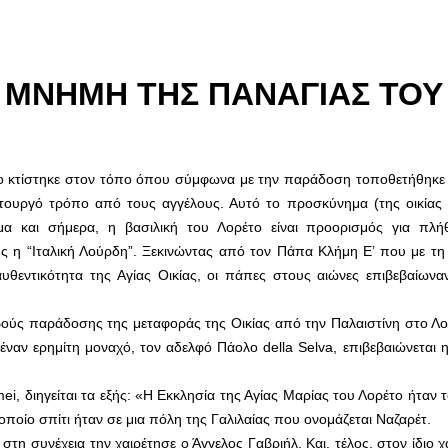
 ΜΝΗΜΗ ΤΗΣ ΠΑΝΑΓΙΑΣ ΤΟΥ
ο κτίστηκε στον τόπο όπου σύμφωνα με την παράδοση τοποθετήθηκε η
ατουργό τρόπο από τους αγγέλους. Αυτό το προσκύνημα (της οικίας 
μα και σήμερα, η βασιλική του Λορέτο είναι προορισμός για πλή
ς η “Ιταλική Λούρδη”. Ξεκινώντας από τον Πάπα Κλήμη Ε’ που με τη
υθεντικότητα της Αγίας Οικίας, οι πάπες στους αιώνες επιβεβαίωναν
βούς παράδοσης της μεταφοράς της Οικίας από την Παλαιστίνη στο Λο
ναν ερημίτη μοναχό, τον αδελφό Πάολο della Selva, επιβεβαιώνεται 
ei, διηγείται τα εξής: «Η Εκκλησία της Αγίας Μαρίας του Λορέτο ήταν 
ποίο σπίτι ήταν σε μια πόλη της Γαλιλαίας που ονομάζεται Ναζαρέτ.
 στη συνέχεια την χαιρέτησε ο Άγγελος Γαβριήλ. Και, τέλος, στον ίδιο