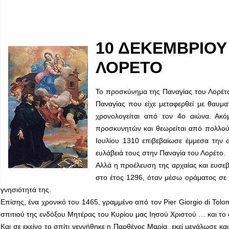
10 ΔΕΚΕΜΒΡΙΟΥ
ΛΟΡΕΤΟ
Το προσκύνημα της Παναγίας του Λορέτ
Παναγίας που είχε μεταφερθεί με θαυμ
χρονολογείται από τον 4ο αιώνα. Ακό
προσκυνητών και θεωρείται από πολλού
Ιουλίου 1310 επιβεβαίωσε έμμεσα την α
ευλάβειά τους στην Παναγία του Λορέτο.
Αλλά η προέλευση της αρχαίας και ευσε
στο έτος 1296, όταν μέσω οράματος σε έ
γνησιότητά της.
Επίσης, ένα χρονικό του 1465, γραμμένο από τον Pier Giorgio di Tolom
σπιτιού της ενδόξου Μητέρας του Κυρίου μας Ιησού Χριστού … και το ο
Και σε εκείνο το σπίτι γεννήθηκε η Παρθένος Μαρία, εκεί μεγάλωσε και