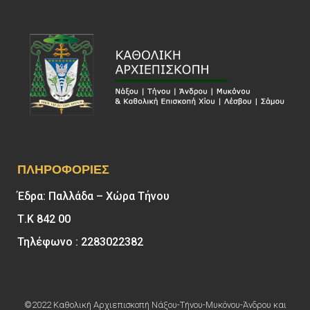
ΠΛΗΡΟΦΟΡΊΕΣ
Έδρα: Παλλάδα – Χώρα Τήνου
Τ.Κ 842 00
Τηλέφωνο : 2283022382
©2022 Καθολική Αρχιεπισκοπή Νάξου-Τήνου-Μυκόνου-Άνδρου και