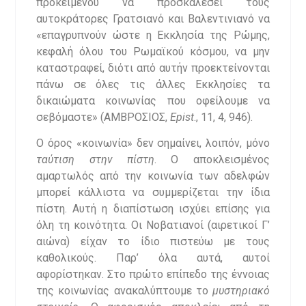
προκειμένου να προσκαλέσει τους
αυτοκράτορες Γρατσιανό και Βαλεντινιανό να
«επαγρυπνούν ώστε η Εκκλησία της Ρώμης,
κεφαλή όλου του Ρωμαϊκού κόσμου, να μην
καταστραφεί, διότι από αυτήν προεκτείνονται
πάνω σε όλες τις άλλες Εκκλησίες τα
δικαιώματα κοινωνίας που οφείλουμε να
σεβόμαστε» (ΑΜΒΡΟΣΙΟΣ,
Epist
., 11, 4, 946).
Ο όρος «κοινωνία» δεν σημαίνει, λοιπόν, μόνο
ταύτιση στην πίστη
. Ο αποκλεισμένος
αμαρτωλός από την κοινωνία των αδελφών
μπορεί κάλλιστα να συμμερίζεται την ίδια
πίστη. Αυτή η διαπίστωση ισχύει επίσης για
όλη τη κοινότητα. Οι Νοβατιανοί (αιρετικοί Γ’
αιώνα) είχαν το ίδιο πιστεύω με τους
καθολικούς. Παρ’ όλα αυτά, αυτοί
αφορίστηκαν. Στο πρώτο επίπεδο της έννοιας
της κοινωνίας ανακαλύπτουμε το
μυστηριακό