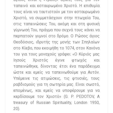
ταπεινό και εσταυρωμένο Χριστό. Η επιθυμία
τους είναι να ταυτιστούν με τον εσταυρωμένο
Χριστό, να συμμετάσχουν στην πτωχεία Του,
στις ταπεινώσεις Του, ακόμη και στη φυσική
γύμνωσή Του, πράγμα που συχνά τους κάνει να
περπατούν γυμνοί στο δρόμο. Ο Ρώσος άγιος
Θεοδόσιος, ιδρυτής της μονής των Σπηλαίων
στο Κίεβο, που εκοιμήθη το 1074, στον Κανόνα
του για τους μοναχούς γράφει: «Ο Κύριός μας
Ιησούς Χριστός έγινε φτωχός και
ταπεινώθηκε, δίνοντας έτσι ένα παράδειγμα
ώστε και εμείς να ταπεινωθούμε για Αυτόν.
Υπέμεινε τις ατιμώσεις, τις φτυσιές, τους
ραβδισμούς για τη σωτηρία μας. Είναι σωστό,
επομένως, και εμείς να υποφέρουμε για να
κερδίσουμε τον Χριστό» (G. P. PEDOTOV, A
treasury of Russian Spirituality, London 1950,
20).