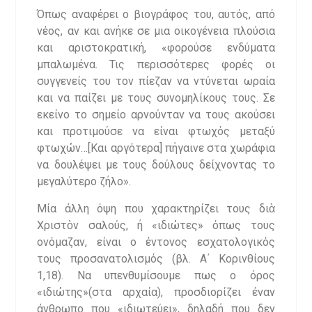
Όπως αναφέρει ο βιογράφος του, αυτός, από
νέος, αν και ανήκε σε μια οικογένεια πλούσια
και αριστοκρατική, «φορούσε ενδύματα
μπαλωμένα. Τις περισσότερες φορές οι
συγγενείς του τον πίεζαν να ντύνεται ωραία
και να παίζει με τους συνομηλίκους τους. Σε
εκείνο το σημείο αρνούνταν να τους ακούσει
και προτιμούσε να είναι φτωχός μεταξύ
φτωχών…[Και αργότερα] πήγαινε στα χωράφια
να δουλέψει με τους δούλους δείχνοντας το
μεγαλύτερο ζήλο».
Μία άλλη όψη που χαρακτηρίζει τους διὰ
Χριστὸν σαλούς, ή «ιδιώτες» όπως τους
ονόμαζαν, είναι ο έντονος εσχατολογικός
τους προσανατολισμός (βλ. Α΄ Κορινθίους
1,18). Να υπενθυμίσουμε πως ο όρος
«ιδιώτης»(στα αρχαία), προσδιορίζει έναν
άνθρωπο που «ιδιωτεύει», δηλαδή που δεν