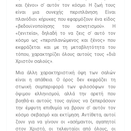
και ξένοι» σ’ αυτόν τον κόσμο. Η ζωή τους
είναι μια συνεχής περιπλάνηση. Είναι
πλανόδιοι κήρυκες που εφαρμόζουν ένα είδος
«βεδουϊνοποίησης του ασκητισμού». Η
«ξενιτεία», δηλαδή το να ζεις σ’ αυτό τον
κόσμο ως «περιπλανώμενος και ξένος» που
εκφράζεται και με τη μεταβλητότητα του
τόπου, χαρακτηρίζει όλους αυτούς τους «διὰ
Χριστὸν σαλούς».
Μια άλλη χαρακτηριστική όψη των σαλών
είναι η απάθεια. Ο όρος δεν εκφράζει τη
στωική συμπεριφορά των φιλοσόφων του
όψιμου ελληνισμού, αλλά την αρετή που
βοηθά-ει αυτούς τους αγίους να ξεπεράσουν
την έμφυτη επιθυμία να βρουν σ’ αυτόν τον
κόσμο σεβασμό και εκτίμηση. Αντίθετα, αυτοί
ζουν για να γίνουν οι «ασήμαντοι, αγαπητοί
στον Χριστό, οι τελευταίοι από όλους, οι