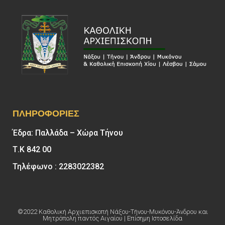
ΠΛΗΡΟΦΟΡΊΕΣ
Έδρα: Παλλάδα – Χώρα Τήνου
Τ.Κ 842 00
Τηλέφωνο : 2283022382
©2022 Καθολική Αρχιεπισκοπή Νάξου-Τήνου-Μυκόνου-Άνδρου και
Μητρόπολη παντός Αιγαίου | Επίσημη Ιστοσελίδα