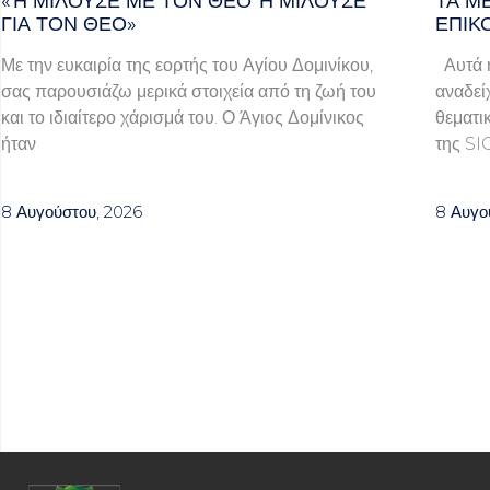
«Ή ΜΙΛΟΎΣΕ ΜΕ ΤΟΝ ΘΕΌ Ή ΜΙΛΟΎΣΕ ΓΙ
ΤΑ Μ
Α ΤΟΝ ΘΕΌ»
ΕΠΙΚ
Με την ευκαιρία της εορτής του Αγίου Δομινίκου,
Αυτά ή
σας παρουσιάζω μερικά στοιχεία από τη ζωή του
αναδεί
και το ιδιαίτερο χάρισμά του. Ο Άγιος Δομίνικος
θεματι
ήταν
της SI
8 Αυγούστου, 2026
8 Αυγο