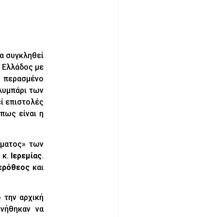
θα συγκληθεί
ς Ελλάδος με
ν περασμένο
λυμπάρι των
εί επιστολές
όπως είναι η
ήματος» των
 κ.
Ιερεμίας
.
Ιερόθεος
και
 την αρχική
νήθηκαν να