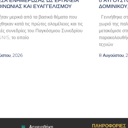
ΈΣΑ ΕΝΗΜΈΡΩΣΗΣ ΩΣ ΕΡΓΑΛΕΊΑ
8 ΑΥΓΟΥΣΤ
ΟΙΝΩΝΊΑΣ ΚΑΙ ΕΥΑΓΓΕΛΙΣΜΟΎ
ΔΟΜΙΝΙΚΟΥ
ταν μερικά από τα βασικά θέματα που
Γεννήθηκε στ
χθηκαν κατά τις πρώτες ολομέλειες και τις
χωριό της παλα
κές συνεδρίες του Παγκόσμιου Συνεδρίου
μετακόμισε στ
GNIS, το οποίο
παρακολουθήσ
τεχνών
ύστου, 2026
8 Αυγούστου, 
ΠΛΗΡΟΦΟΡΊΕΣ
Αρχειοθήκη