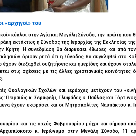
ι «αρχηγοί» του
ικοί» κύκλοι στην Αγία και Μεγάλη Σύνοδο, την πρώτη που 
τράκη εκτάκτως η Σύνοδος της Ιεραρχίας της Εκκλησίας τη
ην Κρήτη. Η συνεδρίαση θα διαρκέσει 48ωρες και από το
κλησιών όρισαν ρητά ότι η Σύνοδος θα συγκληθεί στο Κο
ο έχουν διεξαχθεί συζητήσεις και ημερίδες και έχουν σταλ
εται στις σχέσεις με τις άλλες χριστιανικές κοινότητες 
ς.
ητές Θεολογικών Σχολών και ιεράρχες μετέχουν του «κιν
ς: Πειραιώς κ.
Σεραφείμ
, Γλυφάδας κ.
Παύλος
και Γόρτυνος
είμενα έχουν εκφράσει και οι Μητροπολίτες Ναυπάκτου κ.
ουαρίου και τις αρχές Φεβρουαρίου μέχρι και σήμερα από
Αρχιεπίσκοπο κ.
Ιερώνυμο
στην Μεγάλη Σύνοδο, 11 αρ