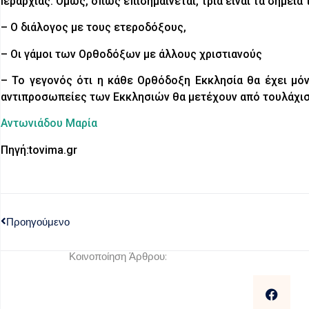
Ιεραρχίας. Όμως, όπως επισημαίνεται, τρία είναι τα σημεία 
– Ο διάλογος με τους ετεροδόξους,
– Οι γάμοι των Ορθοδόξων με άλλους χριστιανούς
– Το γεγονός ότι η κάθε Ορθόδοξη Εκκλησία θα έχει μό
αντιπροσωπείες των Εκκλησιών θα μετέχουν από τουλάχιστ
Αντωνιάδου Μαρία
Πηγή:tovima.gr
Προηγούμενο
Κοινοποίηση Άρθρου: