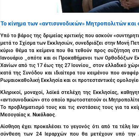
Το κίνημα των «αντισυνοδικών» Μητροπολιτών και ο
Υπό το βάρος της δριμείας κριτικής που ασκούν «συντηρητ
μετά το Σχίσμα των Εκκλησιών, συνεδριάζει στην Μονή Πε
κύριο θέμα τα κείμενα που θα τεθούν προς συζήτηση στ
Ιανουάριο _οπότε και οι Προκαθήμενοι των Ορθοδόξων Εκ
Χανίων από τις 17 έως της 27 Ιουνίου_ στον ελλαδικό χώρ
κατά της Συνόδου και ιδιαίτερα του κειμένου που αναφέρ
Ρωμαιοκαθολική Εκκλησία και οι προτεσταντικές ομολογίε
Κληρικοί, μοναχοί, λαϊκά στελέχη της Εκκλησίας, καθηγ
«αντισυνοδικών» στο οποίο πρωτοστατούν οι Μητροπολίτε
Το προβληματισμό τους και τις ενστάσεις τους για τα κ
Μεσογαίας κ.
Νικόλαος
.
Αίσθηση έχει προκαλέσει το γεγονός ότι από τα τέλη Ιαν
σύνθεση των 24 Ιεραρχών που θα μετέχουν υπό την 