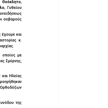
κ.
Θεόκλητο
,
λο
, Γυθείου
συνειδήσεως
οι σοβαρούς
 έχουμε και
αστορίας κ.
ραρχίας.
ο οποίος με
ας Σμύρνης,
ος
και Ηλείας
προηγήθηκαν
ν Ορθοδόξων
Συνόδου της