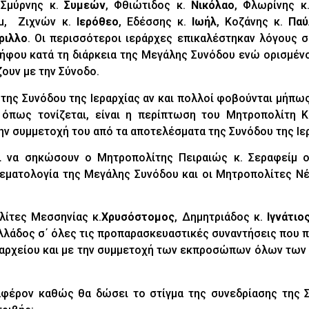
 Σμύρνης κ.
Συμεών
, Φθιώτιδος κ.
Νικόλαο
, Φλωρίνης 
ίμ, Ζιχνών κ.
Ιερόθεο
, Εδέσσης κ.
Ιωήλ
, Κοζάνης κ.
Παύ
ριλλο
. Οι περισσότεροι ιεράρχες επικαλέστηκαν λόγους 
ψήφου κατά τη διάρκεια της Μεγάλης Συνόδου ενώ ορισμέν
ουν με την Σύνοδο.
της Συνόδου της Ιεραρχίας αν και πολλοί φοβούνται μήπως
 όπως τονίζεται, είναι η περίπτωση του Μητροπολίτη Κ
την συμμετοχή του από τα αποτελέσματα της Συνόδου της Ιε
ι να σηκώσουν ο Μητροπολίτης Πειραιώς κ. Σεραφείμ 
εματολογία της Μεγάλης Συνόδου και οι Μητροπολίτες Νέ
λίτες Μεσσηνίας κ.
Χρυσόστομος
, Δημητριάδος κ.
Ιγνάτι
λλάδος σ΄ όλες τις προπαρασκευαστικές συναντήσεις που 
ριαρχείου και με την συμμετοχή των εκπροσώπων όλων τω
αφέρον καθώς θα δώσει το στίγμα της συνεδρίασης της 