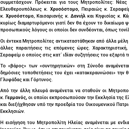
συμμετάσχουν. Πρόκειται για τους Μητροπολίτες: Νέας
Ελευθερουπόλεως κ.
Χρυσόστομο
, Πειραιώς κ. Σεραφε
κ.
Χρυσόστομο
, Καισαριανής κ.
Δανιήλ
και Κηφισίας κ.
Κύ
κυρίως διαμαρτυρόμενοι γιατί δεν θα έχουν το δικαίωμα 
προσωπικούς λόγους οι οποίοι δεν συνδέονται, όπως τονίζ
Οι έντεκα Μητροπολίτες αντικαταστάθηκαν από άλλα μέλη 
άλλες παραιτήσεις τις επόμενες ώρες. Χαρακτηριστική,
Σεραφείμ ο οποίος στις κατ΄ ιδίαν συζητήσεις του εξαρτά 
Το «βάρος» των «συντηρητικών» στη Σύνοδο αναμένετα
δημόσιες τοποθετήσεις του έχει «κατακεραυνώσει» την θ
Γλυφάδας και Γόρτυνος.
Από την άλλη πλευρά αναμένεται να σταθούν οι Μητροπο
κ.
Γερμανός,
οι οποίοι εκπροσωπούσαν την Εκκλησία της Ε
και διεξήχθησαν υπό την προεδρία του Οικουμενικού Πατ
Εκκλησιών.
Η εισήγηση του Μητροπολίτη Ηλείας αναμένεται με ενδι