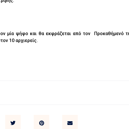
τριβής:
νον μία ψήφο και θα εκφράζεται από τον Προκαθήμενό τ
ον 10 αρχιερείς.