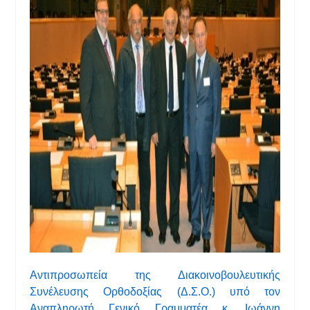
Αντιπροσωπεία της Διακοινοβουλευτικής
Συνέλευσης Ορθοδοξίας (Δ.Σ.Ο.) υπό τον
Αναπληρωτή Γενικό Γραμματέα κ. Ιωάννη