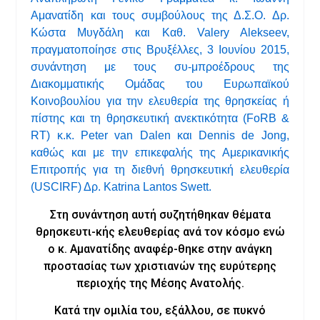
Αμανατίδη και τους συμβούλους της Δ.Σ.Ο. Δρ.
Κώστα Μυγδάλη και Καθ. Valery Alekseev,
πραγματοποίησε στις Βρυξέλλες, 3 Ιουνίου 2015,
συνάντηση με τους συ-μπροέδρους της
Διακομματικής Ομάδας του Ευρωπαϊκού
Κοινοβουλίου για την ελευθερία της θρησκείας ή
πίστης και τη θρησκευτική ανεκτικότητα (FoRB &
RT) κ.κ. Peter van Dalen και Dennis de Jong,
καθώς και με την επικεφαλής της Αμερικανικής
Επιτροπής για τη διεθνή θρησκευτική ελευθερία
(USCIRF) Δρ. Katrina Lantos Swett.
Στη συνάντηση αυτή συζητήθηκαν θέματα
θρησκευτι-κής ελευθερίας ανά τον κόσμο ενώ
ο κ. Αμανατίδης αναφέρ-θηκε στην ανάγκη
προστασίας των χριστιανών της ευρύτερης
περιοχής της Μέσης Ανατολής.
Κατά την ομιλία του, εξάλλου, σε πυκνό