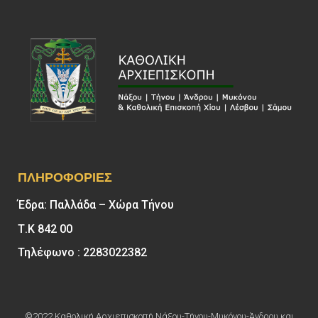
ΠΛΗΡΟΦΟΡΊΕΣ
Έδρα: Παλλάδα – Χώρα Τήνου
Τ.Κ 842 00
Τηλέφωνο : 2283022382
©2022 Καθολική Αρχιεπισκοπή Νάξου-Τήνου-Μυκόνου-Άνδρου και