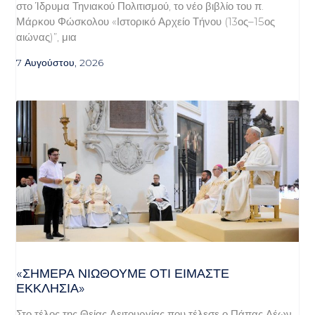
στο Ίδρυμα Τηνιακού Πολιτισμού, το νέο βιβλίο του π.
Μάρκου Φώσκολου «Ιστορικό Αρχείο Τήνου (13ος–15ος
αιώνας)”, μια
7 Αυγούστου, 2026
«ΣΉΜΕΡΑ ΝΙΏΘΟΥΜΕ ΌΤΙ ΕΊΜΑΣΤΕ
ΕΚΚΛΗΣΊΑ»
Στο τέλος της Θείας Λειτουργίας που τέλεσε ο Πάπας Λέων