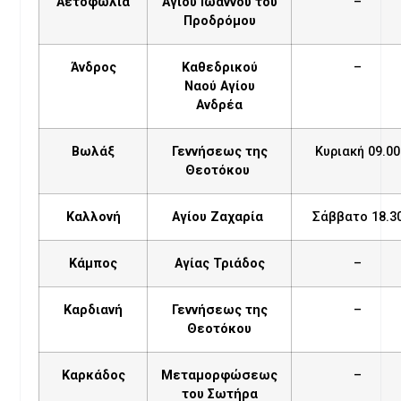
Αετοφωλιά
Αγίου Ιωάννου του
–
Προδρόμου
Άνδρος
Καθεδρικού
–
Ναού Αγίου
Ανδρέα
Βωλάξ
Γεννήσεως της
Κυριακή 09.00
Θεοτόκου
Καλλονή
Αγίου Ζαχαρία
Σάββατο 18.3
Κάμπος
Αγίας Τριάδος
–
Καρδιανή
Γεννήσεως της
–
Θεοτόκου
Καρκάδος
Μεταμορφώσεως
–
του Σωτήρα