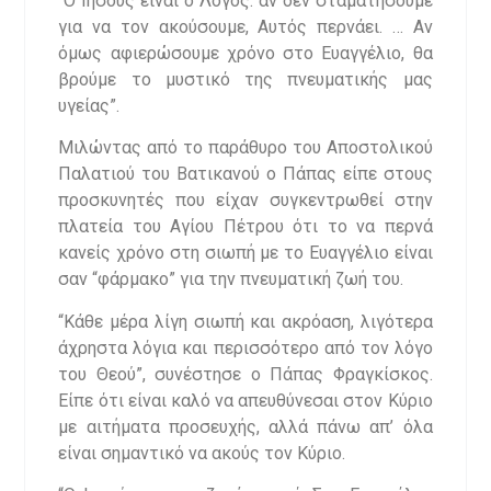
“Ο Ιησούς είναι ο Λόγος: αν δεν σταματήσουμε
για να τον ακούσουμε, Αυτός περνάει. … Αν
όμως αφιερώσουμε χρόνο στο Ευαγγέλιο, θα
βρούμε το μυστικό της πνευματικής μας
υγείας”.
Μιλώντας από το παράθυρο του Αποστολικού
Παλατιού του Βατικανού ο Πάπας είπε στους
προσκυνητές που είχαν συγκεντρωθεί στην
πλατεία του Αγίου Πέτρου ότι το να περνά
κανείς χρόνο στη σιωπή με το Ευαγγέλιο είναι
σαν “φάρμακο” για την πνευματική ζωή του.
“Κάθε μέρα λίγη σιωπή και ακρόαση, λιγότερα
άχρηστα λόγια και περισσότερο από τον λόγο
του Θεού”, συνέστησε ο Πάπας Φραγκίσκος.
Είπε ότι είναι καλό να απευθύνεσαι στον Κύριο
με αιτήματα προσευχής, αλλά πάνω απ’ όλα
είναι σημαντικό να ακούς τον Κύριο.