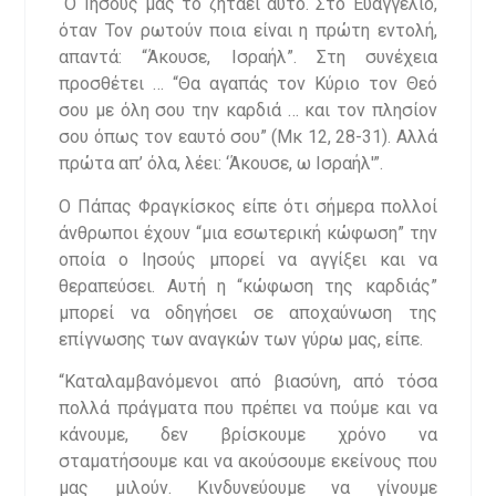
“Ο Ιησούς μας το ζητάει αυτό. Στο Ευαγγέλιο,
όταν Τον ρωτούν ποια είναι η πρώτη εντολή,
απαντά: “Άκουσε, Ισραήλ”. Στη συνέχεια
προσθέτει … “Θα αγαπάς τον Κύριο τον Θεό
σου με όλη σου την καρδιά … και τον πλησίον
σου όπως τον εαυτό σου” (Μκ 12, 28-31). Αλλά
πρώτα απ’ όλα, λέει: ‘Άκουσε, ω Ισραήλ'”.
Ο Πάπας Φραγκίσκος είπε ότι σήμερα πολλοί
άνθρωποι έχουν “μια εσωτερική κώφωση” την
οποία ο Ιησούς μπορεί να αγγίξει και να
θεραπεύσει. Αυτή η “κώφωση της καρδιάς”
μπορεί να οδηγήσει σε αποχαύνωση της
επίγνωσης των αναγκών των γύρω μας, είπε.
“Καταλαμβανόμενοι από βιασύνη, από τόσα
πολλά πράγματα που πρέπει να πούμε και να
κάνουμε, δεν βρίσκουμε χρόνο να
σταματήσουμε και να ακούσουμε εκείνους που
μας μιλούν. Κινδυνεύουμε να γίνουμε