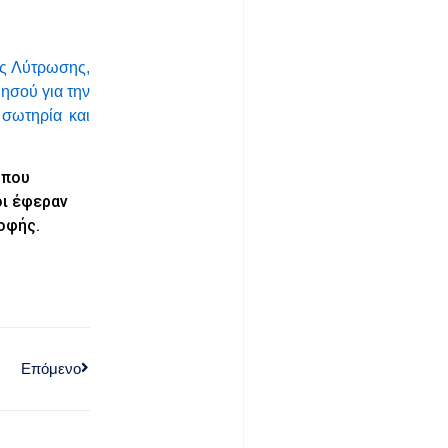
ης Λύτρωσης,
ησού για την
 σωτηρία και
 που
οι έφεραν
ροφής.
Επόμενο