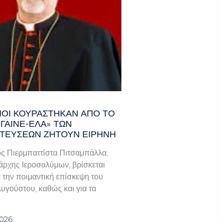
ΑΝΟΊ ΚΟΥΡΆΣΤΗΚΑΝ ΑΠΌ ΤΟ
ΓΑΙΝΕ-ΈΛΑ» ΤΩΝ
ΤΕΎΣΕΩΝ ΖΗΤΟΎΝ ΕΙΡΉΝΗ
ς Πιερμπαττίστα Πιτσαμπάλλα,
άρχης Ιεροσολύμων, βρίσκεται
α την ποιμαντική επίσκεψη του
Αυγούστου, καθώς και για τα
2026