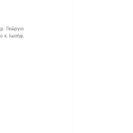
ρ. Γεώργιο
υ κ. Ιωσήφ,