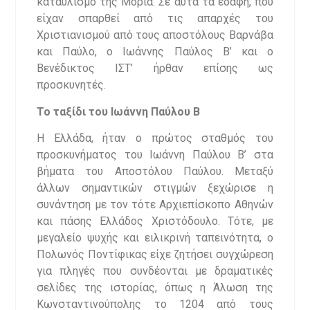
καταυλισμό της Μόρια. Σε αυτά τα εδάφη, που
είχαν σπαρθεί από τις απαρχές του
Χριστιανισμού από τους αποστόλους Βαρνάβα
και Παύλο, ο Ιωάννης Παύλος Β’ και ο
Βενέδικτος ΙΣΤ’ ήρθαν επίσης ως
προσκυνητές.
Το ταξίδι του Ιωάννη Παύλου Β
Η Ελλάδα, ήταν ο πρώτος σταθμός του
προσκυνήματος του Ιωάννη Παύλου Β’ στα
βήματα του Αποστόλου Παύλου. Μεταξύ
άλλων σημαντικών στιγμών ξεχώρισε η
συνάντηση με τον τότε Αρχιεπίσκοπο Αθηνών
και πάσης Ελλάδος Χριστόδουλο. Τότε, με
μεγαλείο ψυχής και ειλικρινή ταπεινότητα, ο
Πολωνός Ποντίφικας είχε ζητήσει συγχώρεση
για πληγές που συνδέονται με δραματικές
σελίδες της ιστορίας, όπως η Άλωση της
Κωνσταντινούπολης το 1204 από τους