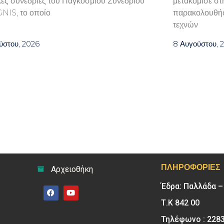
κές συνεδρίες του Παγκόσμιου Συνεδρίου
μετακόμισε στ
GNIS, το οποίο
παρακολουθήσ
τεχνών
ύστου, 2026
8 Αυγούστου, 
ΠΛΗΡΟΦΟΡΊΕΣ
Αρχειοθήκη
Έδρα: Παλλάδα 
Τ.Κ 842 00
Τηλέφωνο : 228