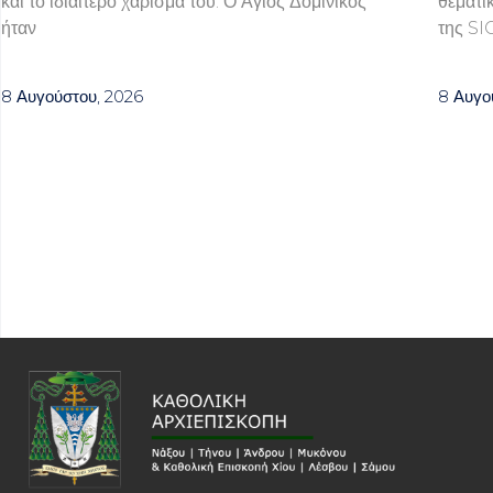
και το ιδιαίτερο χάρισμά του. Ο Άγιος Δομίνικος
θεματι
ήταν
της SI
8 Αυγούστου, 2026
8 Αυγο