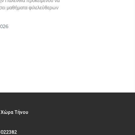
ην Παλένθια προκειμένου να
ει μαθήματα φιλελεύθερων
2026
– Χώρα Τήνου
3022382