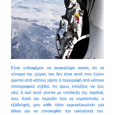
Είναι ενδιαφέρον να ανακαλύψει κανείς ότι τα
σύνορα της χώρας του δεν είναι αυτά που έχουν
οριστεί από κάποιο χάρτη ή περιγραφή από κάποιο
τοπογραφικό σχέδιο. Αν όμως επιλέξεις να ζεις
εδώ ή εκεί αυτό γίνεται με υπόδειξη της καρδιάς
σου. Κατά την περίοδο που σε στρατόπεδο, ο
εξάδελφός μου κάθε τόσο εκμεταλλευόταν μία
άδεια για να επισκεφθεί την οικογένειά του.