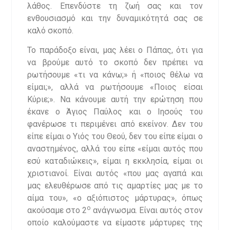
λάθος. Επενδύστε τη ζωή σας και τον
ενθουσιασμό και την δυναμικότητά σας σε
καλό σκοπό.
Το παράδοξο είναι, μας λέει ο Πάπας, ότι για
να βρούμε αυτό το σκοπό δεν πρέπει να
ρωτήσουμε «τι να κάνω;» ή «ποιος θέλω να
είμαι;», αλλά να ρωτήσουμε «Ποιος είσαι
Κύριε;». Να κάνουμε αυτή την ερώτηση που
έκανε ο Άγιος Παύλος και ο Ιησούς του
φανέρωσε τι περιμένει από εκείνον. Δεν του
είπε είμαι ο Υιός του Θεού, δεν του είπε είμαι ο
αναστημένος, αλλά του είπε «είμαι αυτός που
εσύ καταδιώκεις», είμαι η εκκλησία, είμαι οι
χριστιανοί. Είναι αυτός «που μας αγαπά και
μας ελευθέρωσε από τις αμαρτίες μας με το
αίμα του», «ο αξιόπιστος μάρτυρας», όπως
ο
ακούσαμε στο 2
ανάγνωσμα. Είναι αυτός στον
οποίο καλούμαστε να είμαστε μάρτυρες της