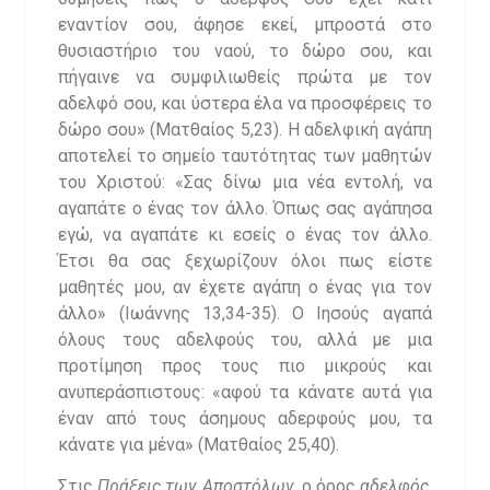
εναντίον σου, άφησε εκεί, μπροστά στο
θυσιαστήριο του ναού, το δώρο σου, και
πήγαινε να συμφιλιωθείς πρώτα με τον
αδελφό σου, και ύστερα έλα να προσφέρεις το
δώρο σου» (Ματθαίος 5,23). Η αδελφική αγάπη
αποτελεί το σημείο ταυτότητας των μαθητών
του Χριστού: «Σας δίνω μια νέα εντολή, να
αγαπάτε ο ένας τον άλλο. Όπως σας αγάπησα
εγώ, να αγαπάτε κι εσείς ο ένας τον άλλο.
Έτσι θα σας ξεχωρίζουν όλοι πως είστε
μαθητές μου, αν έχετε αγάπη ο ένας για τον
άλλο» (Ιωάννης 13,34-35). Ο Ιησούς αγαπά
όλους τους αδελφούς του, αλλά με μια
προτίμηση προς τους πιο μικρούς και
ανυπεράσπιστους: «αφού τα κάνατε αυτά για
έναν από τους άσημους αδερφούς μου, τα
κάνατε για μένα» (Ματθαίος 25,40).
Στις
Πράξεις των Αποστόλων,
ο όρος
αδελφός,