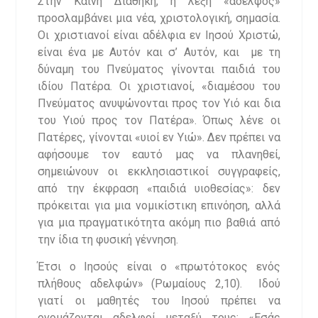
Στην Καινή Διαθήκη, η λέξη «αδελφός»
προσλαμβάνει μια νέα, χριστολογική, σημασία.
Οι χριστιανοί είναι αδέλφια εν Ιησού Χριστώ,
είναι ένα με Αυτόν και σ’ Αυτόν, και με τη
δύναμη του Πνεύματος γίνονται παιδιά του
ιδίου Πατέρα. Οι χριστιανοί, «διαμέσου του
Πνεύματος ανυψώνονται προς τον Υιό και δια
του Υιού προς τον Πατέρα». Όπως λένε οι
Πατέρες, γίνονται «υιοί εν Υιώ». Δεν πρέπει να
αφήσουμε τον εαυτό μας να πλανηθεί,
σημειώνουν οι εκκλησιαστικοί συγγραφείς,
από την έκφραση «παιδιά υιοθεσίας»: δεν
πρόκειται για μια νομικίστικη επινόηση, αλλά
για μια πραγματικότητα ακόμη πιο βαθιά από
την ίδια τη φυσική γέννηση.
Έτσι ο Ιησούς είναι ο «πρωτότοκος ενός
πλήθους αδελφών» (Ρωμαίους 2,10). Ιδού
γιατί οι μαθητές του Ιησού πρέπει να
ονομάζονται αδελφοί μεταξύ τους: «Εσάς