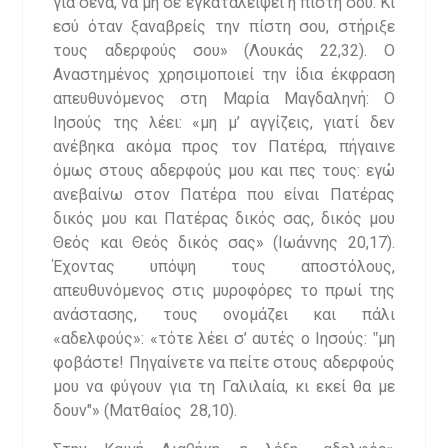
για σένα, να μη σε εγκαταλείψει η πίστη σου. Κι
εσύ όταν ξαναβρείς την πίστη σου, στήριξε
τους αδερφούς σου» (Λουκάς 22,32). Ο
Αναστημένος χρησιμοποιεί την ίδια έκφραση
απευθυνόμενος στη Μαρία Μαγδαληνή: Ο
Ιησούς της λέει: «μη μ’ αγγίζεις, γιατί δεν
ανέβηκα ακόμα προς τον Πατέρα, πήγαινε
όμως στους αδερφούς μου και πες τους: εγώ
ανεβαίνω στον Πατέρα που είναι Πατέρας
δικός μου και Πατέρας δικός σας, δικός μου
Θεός και Θεός δικός σας» (Ιωάννης 20,17).
Έχοντας υπόψη τους αποστόλους,
απευθυνόμενος στις μυροφόρες το πρωί της
ανάστασης, τους ονομάζει και πάλι
«αδελφούς»: «τότε λέει σ’ αυτές ο Ιησούς: ‟μη
φοβάστε! Πηγαίνετε να πείτε στους αδερφούς
μου να φύγουν για τη Γαλιλαία, κι εκεί θα με
δουν″» (Ματθαίος 28,10).