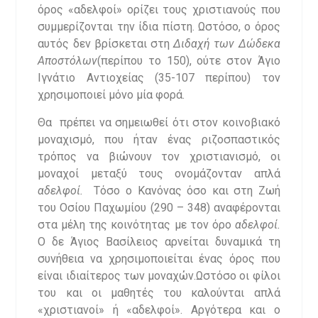
όρος «αδελφοί» ορίζει τους χριστιανούς που
συμμερίζονται την ίδια πίστη. Ωστόσο, ο όρος
αυτός δεν βρίσκεται στη
Διδαχή των Δώδεκα
Αποστόλων
(περίπου το 150), ούτε στον Άγιο
Ιγνάτιο Αντιοχείας (35-107 περίπου) τον
χρησιμοποιεί μόνο μία φορά.
Θα πρέπει να σημειωθεί ότι στον κοινοβιακό
μοναχισμό, που ήταν ένας ριζοσπαστικός
τρόπος να βιώνουν τον χριστιανισμό, οι
μοναχοί μεταξύ τους ονομάζονταν απλά
αδελφοί.
Τόσο ο Κανόνας όσο και στη Ζωή
του Οσίου Παχωμίου (290 – 348) αναφέρονται
στα μέλη της κοινότητας με τον όρο
αδελφοί.
Ο δε Άγιος Βασίλειος αρνείται δυναμικά τη
συνήθεια να χρησιμοποιείται ένας όρος που
είναι ιδιαίτερος των μοναχών.Ωστόσο οι φίλοι
του και οι μαθητές του καλούνται απλά
«χριστιανοί» ή «αδελφοί». Αργότερα και ο