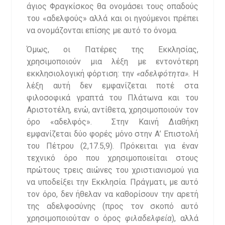
άγιος Φραγκίσκος θα ονομάσει τους οπαδούς
του «αδελφούς» αλλά και οι ηγούμενοι πρέπει
να ονομάζονται επίσης με αυτό το όνομα.
Όμως, οι Πατέρες της Εκκλησίας,
χρησιμοποιούν μια λέξη με εντονότερη
εκκλησιολογική φόρτιση: την
«αδελφότητα».
Η
λέξη αυτή δεν εμφανίζεται ποτέ στα
φιλοσοφικά γραπτά του Πλάτωνα και του
Αριστοτέλη, ενώ, αντίθετα, χρησιμοποιούν τον
όρο «αδελφός». Στην Καινή Διαθήκη
εμφανίζεται δύο φορές μόνο στην Α’ Επιστολή
του Πέτρου (2,17.5,9). Πρόκειται για έναν
τεχνικό όρο που χρησιμοποιείται στους
πρώτους τρεις αιώνες του χριστιανισμού για
να υποδείξει την Εκκλησία. Πράγματι, με αυτό
τον όρο, δεν ήθελαν να καθορίσουν την αρετή
της αδελφοσύνης (προς τον σκοπό αυτό
χρησιμοποιούταν ο όρος
φιλαδελφεία
), αλλά