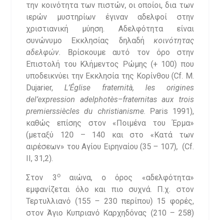
την κοινότητα των πιστών, οι οποίοι, δια των
ιερών μυστηρίων έγιναν αδελφοί στην
χριστιανική μύηση. Αδελφότητα είναι
συνώνυμο Εκκλησίας δηλαδή
κοινότητας
αδελφών.
Βρίσκουμε αυτό τον όρο στην
Επιστολή του Κλήμεντος Ρώμης (+ 100) που
υποδεικνύει την Εκκλησία της Κορίνθου (Cf. M.
Dujarier,
L
’É
glise
fraternit
à,
les
origines
del
’
e
xpression
adelphot
è
s
–
fraternitas
aux
trois
premiers
si
è
cles
du
christianisme
. Paris 1991),
καθώς επίσης στον «Ποιμένα του Έρμα»
(μεταξύ 120 – 140 και στο «Κατά των
αιρέσεων» του Αγίου Ειρηναίου (35 – 107), (Cf.
II, 31,2).
ο
Στον 3
αιώνα, ο όρος «αδελφότητα»
εμφανίζεται όλο και πιο συχνά. Π.χ. στον
Τερτυλλιανό (155 – 230 περίπου) 15 φορές,
στον Άγιο Κυπριανό Καρχηδόνας (210 – 258)