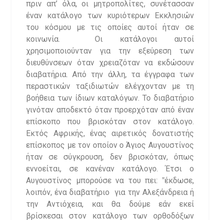
πριν απ’ όλα, οι μητροπολίτες, συνέτασσαν
έναν κατάλογο των κυριότερων Εκκλησιών
του κόσμου με τις οποίες αυτοί ήταν σε
κοινωνία. Οι κατάλογοι αυτοί
χρησιμοποιούνταν για την εξεύρεση των
διευθύνσεων όταν χρειαζόταν να εκδώσουν
διαβατήρια. Από την άλλη, τα έγγραφα των
περαστικών ταξιδιωτών ελέγχονταν με τη
βοήθεια των ίδιων καταλόγων. Το διαβατήριο
γινόταν αποδεκτό όταν προερχόταν από έναν
επίσκοπο που βρισκόταν στον κατάλογο.
Εκτός Αφρικής, ένας αιρετικός δονατιστής
επίσκοπος με τον οποίον ο Άγιος Αυγουστίνος
ήταν σε σύγκρουση, δεν βρισκόταν, όπως
εννοείται, σε κανέναν κατάλογο. Έτσι ο
Αυγουστίνος μπορούσε να του πει: ‟έκδωσε,
λοιπόν, ένα διαβατήριο για την Αλεξάνδρεια ή
την Αντιόχεια, και θα δούμε εάν εκεί
βρίσκεσαι στον κατάλογο των ορθοδόξων