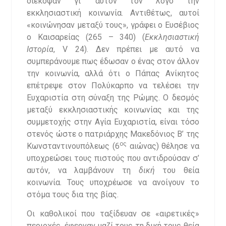
διέκοψαν γι’ αυτόν τον λόγο την
εκκλησιαστική κοινωνία. Αντιθέτως, αυτοί
«κοινώνησαν μεταξύ τους», γράφει ο Ευσέβιος
ο Καισαρείας (265 – 340) (
Εκκλησιαστική
Ιστορία
, V 24). Δεν πρέπει με αυτό να
συμπεράνουμε πως έδωσαν ο ένας στον άλλον
την κοινωνία, αλλά ότι ο Πάπας Ανίκητος
επέτρεψε στον Πολύκαρπο να τελέσει την
Ευχαριστία στη σύναξη της Ρώμης. Ο δεσμός
μεταξύ εκκλησιαστικής κοινωνίας και της
συμμετοχής στην Αγία Ευχαριστία, είναι τόσο
στενός ώστε ο πατριάρχης Μακεδόνιος Β’ της
ος
Κωνσταντινουπόλεως (6
αιώνας) θέλησε να
υποχρεώσει τους πιστούς που αντιδρούσαν σ’
αυτόν, να λαμβάνουν τη
δική
του θεία
κοινωνία. Τους υποχρέωσε να ανοίγουν το
στόμα τους δια της βίας.
Οι καθολικοί που ταξίδευαν σε «αιρετικές»
περιοχές, έφερναν μαζί τους τη δική τους θεία