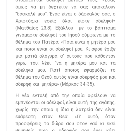
όμως να μη δεχτείτε να σας αποκαλούν
‟δάσκαλέ μου”. Ένας είναι ο δάσκαλός σας, ο
Χριστός,κι εσείς όλοι είστε αδελφοί»
(Ματθαίος 23,8). Εξάλλου με το βάπτισμα
γινόμαστε αδελφοί του Ιησού σύμφωνα με το
θέλημα του Πατέρα: «Ποια είναι η μητέρα μου
και ποιοι είναι οι αδελφοί μου; Κι αφού έριξε
μια ματιά ολόγυρα σ’ αυτούς που κάθονταν
γύρω του, λέει: ‟να η μητέρα μου και τα
αδέλφια μου. Γιατί όποιος εφαρμόζει το
θέλημα του Θεού, αυτός είναι αδερφός μου και
αδερφή και μητέρα» (Μάρκος 34-35).
Η νέα εντολή από την οποία οφείλουν να
εμπνέονται οι αδελφοί, είναι αυτή της αγάπης,
χωρίς την οποία η ίδια η λατρεία δεν είναι
ευάρεστη στον Θεό: «Γι’ αυτό, όταν
προσφέρεις το δώρο σου στον ναό κι εκεί
θυμηθείς πως ο αδερφός σου έχει κάτι