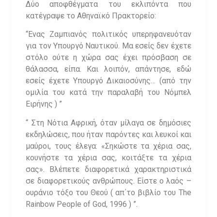
Δύο αποφθέγματα του εκλιπόντα που
κατέγραψε το Αθηναϊκό Πρακτορείο:
“Ενας Ζαμπιανός πολιτικός υπερηφανευόταν
για τον Υπουργό Ναυτικού. Μα εσείς δεν έχετε
στόλο ούτε η χώρα σας έχει πρόσβαση σε
θάλασσα, είπα. Και λοιπόν, απάντησε, εδώ
εσείς έχετε Υπουργό Δικαιοσύνης… (από την
ομιλία του κατά την παραλαβή του Νόμπελ
Ειρήνης ) ”
“ Στη Νότια Αφρική, όταν μίλαγα σε δημόσιες
εκδηλώσεις, που ήταν παρόντες και λευκοί και
μαύροι, τους έλεγα: «Σηκώστε τα χέρια σας,
κουνήστε τα χέρια σας, κοιτάξτε τα χέρια
σας». Βλέπετε διαφορετικά χαρακτηριστικά
σε διαφορετικούς ανθρώπους. Είστε ο λαός –
ουράνιο τόξο του Θεού ( απ΄το βιβλίο του The
Rainbow People of God, 1996 ) ”.