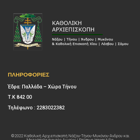
ΠΛΗΡΟΦΟΡΊΕΣ
Έδρα: Παλλάδα – Χώρα Τήνου
Τ.Κ 842 00
Τηλέφωνο : 2283022382
©2022 Καθολική Αρχιεπισκοπή Νάξου-Τήνου-Μυκόνου-Άνδρου και
Μητρόπολη παντός Αιγαίου | Επίσημη Ιστοσελίδα