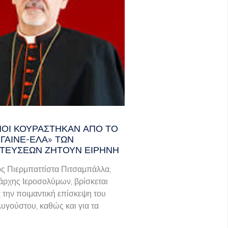
ΑΝΟΊ ΚΟΥΡΆΣΤΗΚΑΝ ΑΠΌ ΤΟ
ΓΑΙΝΕ-ΈΛΑ» ΤΩΝ
ΤΕΎΣΕΩΝ ΖΗΤΟΎΝ ΕΙΡΉΝΗ
ς Πιερμπαττίστα Πιτσαμπάλλα,
άρχης Ιεροσολύμων, βρίσκεται
α την ποιμαντική επίσκεψη του
Αυγούστου, καθώς και για τα