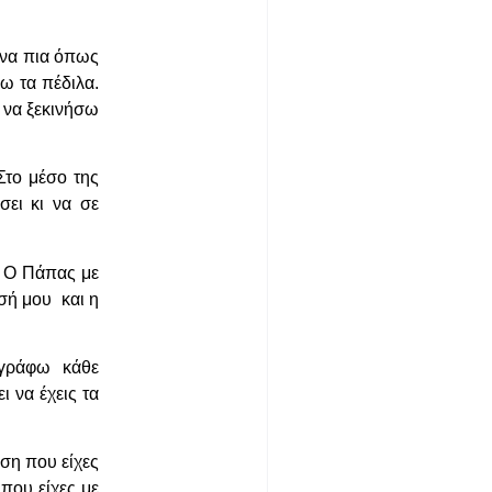
ρνα πια όπως
ω τα πέδιλα.
 να ξεκινήσω
Στο μέσο της
σει κι να σε
. Ο Πάπας με
ησή μου και η
ριγράφω κάθε
 να έχεις τα
ση που είχες
που είχες με