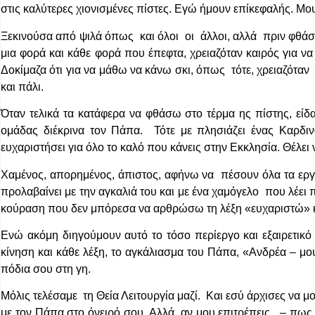
στις καλύτερες χιονισμένες πίστες. Εγώ ήμουν επίκεφαλής. Μο
Ξεκινούσα από ψιλά όπως και όλοι οι άλλοι, αλλά πριν φθάσω
μια φορά και κάθε φορά που έπεφτα, χρειαζόταν καιρός για να
Δοκίμαζα ότι για να μάθω να κάνω σκι, όπως τότε, χρειαζόταν
και πάλι.
Όταν τελικά τα κατάφερα να φθάσω στο τέρμα ης πίστης, είδα
ομάδας διέκρινα τον Πάπα. Τότε με πλησιάζει ένας Καρδιν
ευχαριστήσει για όλο το καλό που κάνεις στην Εκκλησία. Θέλε
Χαμένος, απορημένος, άπιστος, αφήνω να πέσουν όλα τα εργ
προλαβαίνει με την αγκαλιά του και με ένα χαμόγελο που λέει
κούραση που δεν μπόρεσα να αρθρώσω τη λέξη «ευχαριστώ
Ενώ ακόμη διηγούμουν αυτό το τόσο περίεργο και εξαιρετικό
κίνηση και κάθε λέξη, το αγκάλιασμα του Πάπα, «Ανδρέα – μου
πόδια σου στη γη.
Μόλις τελέσαμε τη Θεία Λειτουργία μαζί. Και εσύ άρχισες να 
με τον Πάπα στο όνειρό σου. Αλλά, αν μου επιτρέπεις, – πως