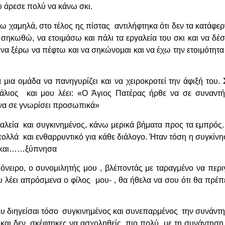
υ άρεσε πολύ να κάνω σκι.
 χαμηλά, στο τέλος ης πίστας αντιλήφτηκα ότι δεν τα κατάφε
 σηκωθώ, να ετοιμάσω και πάλι τα εργαλεία του σκι και να δέσ
 να ξέρω να πέφτω και να σηκώνομαι και να έχω την ετοιμότητα
 μια ομάδα να πανηγυρίζει και να χειροκροτεί την άφιξή του. 
άλιος και μου λέει: «Ο Άγιος Πατέρας ήρθε να σε συναντή
ι να σε γνωρίσει προσωπικά»
αλεία και συγκινημένος, κάνω μερικά βήματα προς τα εμπρός
 πολλά και ενθαρρυντικό για κάθε διάλογο. Ήταν τόση η συγκίν
» και……ξύπνησα
 όνειρο, ο συνομιλητής μου , βλέποντάς με ταραγμένο να πε
 λέει απρόσμενα ο φίλος μου- , θα ήθελα να σου ότι θα πρέπει
μου διηγείσαι τόσο συγκινημένος και συνεπαρμένος την συνάντη
 και δεν σκέφτηκες να ασχοληθείς πιο πολύ με τη συνάντηση 