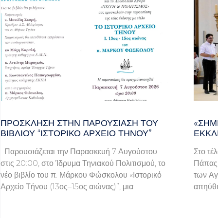
ΠΡΌΣΚΛΗΣΗ ΣΤΗΝ ΠΑΡΟΥΣΊΑΣΗ ΤΟΥ
«ΣΉΜ
ΒΙΒΛΊΟΥ “ΙΣΤΟΡΙΚΌ ΑΡΧΕΊΟ ΤΉΝΟΥ”
ΕΚΚΛ
Παρουσιάζεται την Παρασκευή 7 Αυγούστου
Στο τέ
στις 20:00, στο Ίδρυμα Τηνιακού Πολιτισμού, το
Πάπας 
νέο βιβλίο του π. Μάρκου Φώσκολου «Ιστορικό
των Αγ
Αρχείο Τήνου (13ος–15ος αιώνας)”, μια
απηύθυ