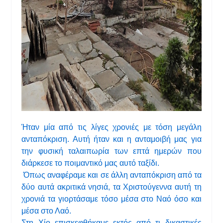
Ήταν μία από τις λίγες χρονιές με τόση μεγάλη
ανταπόκριση. Αυτή ήταν και η ανταμοιβή μας για
την φυσική ταλαιπωρία των επτά ημερών που
διάρκεσε το ποιμαντικό μας αυτό ταξίδι.
Όπως αναφέραμε και σε άλλη ανταπόκριση από τα
δύο αυτά ακριτικά νησιά, τα Χριστούγεννα αυτή τη
χρονιά τα γιορτάσαμε τόσο μέσα στο Ναό όσο και
μέσα στο Λαό.
Στη Χίο επισκεφθήκαμε εκτός από τι δικαστικές