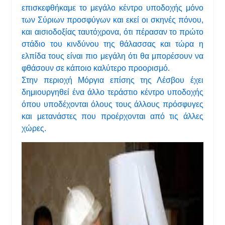
επισκεφθήκαμε το μεγάλο κέντρο υποδοχής μόνο
των Σύριων προσφύγων και εκεί οι σκηνές πόνου,
και αισιοδοξίας ταυτόχρονα, ότι πέρασαν το πρώτο
στάδιο του κινδύνου της θάλασσας και τώρα η
ελπίδα τους είναι πιο μεγάλη ότι θα μπορέσουν να
φθάσουν σε κάποιο καλύτερο προορισμό.
Στην περιοχή Μόργια επίσης της Λέσβου έχει
δημιουργηθεί ένα άλλο τεράστιο κέντρο υποδοχής
όπου υποδέχονται όλους τους άλλους πρόσφυγες
και μετανάστες που προέρχονται από τις άλλες
χώρες.