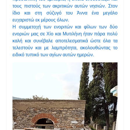
τους πιστούς των ακριτικών αυτών νησιών. Στον
ίδιο και στη σύζυγό του Άννα ένα μεγάλο
ευχαριστώ εκ μέρους όλων.
Η συμμετοχή των ενοριτών και φίλων των δύο
ενοριών μας σε Χίο και Μυτιλήνη ήταν πάρα πολύ
καλή και συνέβαλε αποτελεσματικά ώστε όλα τα
τελεστούν και με λαμπρότητα, ακολουθώντας το
ειδικό τυπικό των αγίων αυτών ημερών.