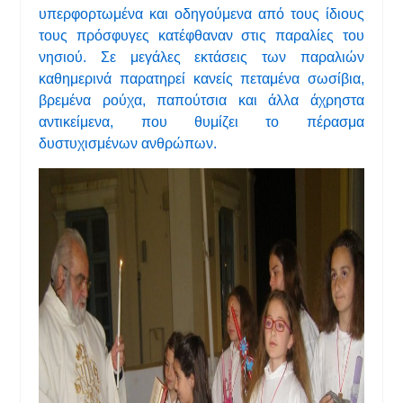
υπερφορτωμένα και οδηγούμενα από τους ίδιους
τους πρόσφυγες κατέφθαναν στις παραλίες του
νησιού. Σε μεγάλες εκτάσεις των παραλιών
καθημερινά παρατηρεί κανείς πεταμένα σωσίβια,
βρεμένα ρούχα, παπούτσια και άλλα άχρηστα
αντικείμενα, που θυμίζει το πέρασμα
δυστυχισμένων ανθρώπων.