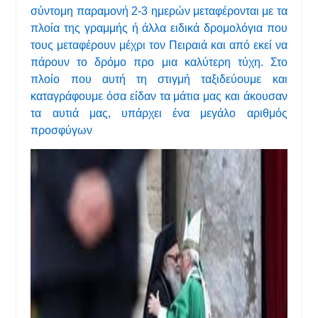
σύντομη παραμονή 2-3 ημερών μεταφέρονται με τα
πλοία της γραμμής ή άλλα ειδικά δρομολόγια που
τους μεταφέρουν μέχρι τον Πειραιά και από εκεί να
πάρουν το δρόμο προ μια καλύτερη τύχη. Στο
πλοίο που αυτή τη στιγμή ταξιδεύουμε και
καταγράφουμε όσα είδαν τα μάτια μας και άκουσαν
τα αυτιά μας, υπάρχει ένα μεγάλο αριθμός
προσφύγων