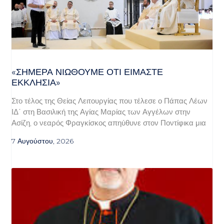
«ΣΉΜΕΡΑ ΝΙΏΘΟΥΜΕ ΌΤΙ ΕΊΜΑΣΤΕ
ΕΚΚΛΗΣΊΑ»
Στο τέλος της Θείας Λειτουργίας που τέλεσε ο Πάπας Λέων
ΙΔ΄ στη Βασιλική της Αγίας Μαρίας των Αγγέλων στην
Ασίζη, ο νεαρός Φραγκίσκος απηύθυνε στον Ποντίφικα μια
7 Αυγούστου, 2026