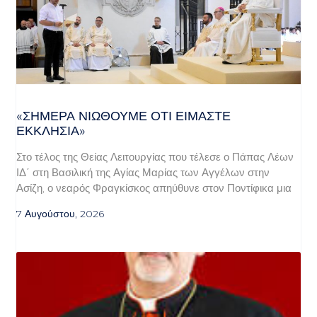
«ΣΉΜΕΡΑ ΝΙΏΘΟΥΜΕ ΌΤΙ ΕΊΜΑΣΤΕ
ΕΚΚΛΗΣΊΑ»
Στο τέλος της Θείας Λειτουργίας που τέλεσε ο Πάπας Λέων
ΙΔ΄ στη Βασιλική της Αγίας Μαρίας των Αγγέλων στην
Ασίζη, ο νεαρός Φραγκίσκος απηύθυνε στον Ποντίφικα μια
7 Αυγούστου, 2026