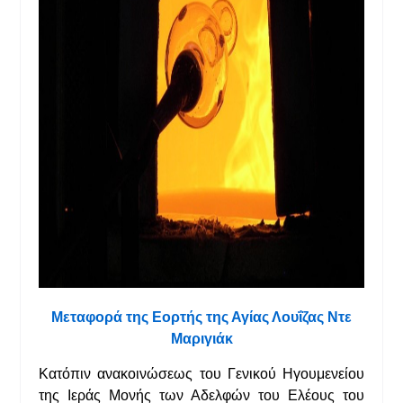
Μεταφορά της Εορτής
της Αγίας Λουΐζας Ντε
Μαριγιάκ
Κατόπιν ανακοινώσεως του Γενικού Ηγουμενείου
της Ιεράς Μονής των Αδελφών του Ελέους του