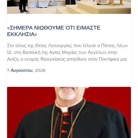
«ΣΉΜΕΡΑ ΝΙΏΘΟΥΜΕ ΌΤΙ ΕΊΜΑΣΤΕ
ΕΚΚΛΗΣΊΑ»
Στο τέλος της Θείας Λειτουργίας που τέλεσε ο Πάπας Λέων
ΙΔ΄ στη Βασιλική της Αγίας Μαρίας των Αγγέλων στην
Ασίζη, ο νεαρός Φραγκίσκος απηύθυνε στον Ποντίφικα μια
7 Αυγούστου, 2026