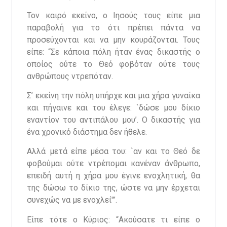
Τον καιρό εκείνο, ο Ιησούς τους είπε μια
παραβολή για το ότι πρέπει πάντα να
προσεύχονται και να μην κουράζονται. Τους
είπε: “Σε κάποια πόλη ήταν ένας δικαστής ο
οποίος ούτε το Θεό φοβόταν ούτε τους
ανθρώπους ντρεπόταν.
Σ’ εκείνη την πόλη υπήρχε και μια χήρα γυναίκα
και πήγαινε και του έλεγε: `δώσε μου δίκιο
εναντίον του αντιπάλου μου’. Ο δικαστής για
ένα χρονικό διάστημα δεν ήθελε.
Αλλά μετά είπε μέσα του: `αν και το Θεό δε
φοβούμαι ούτε ντρέπομαι κανέναν άνθρωπο,
επειδή αυτή η χήρα μου έγινε ενοχλητική, θα
της δώσω το δίκιο της, ώστε να μην έρχεται
συνεχώς να με ενοχλεί'”.
Είπε τότε ο Κύριος: “Ακούσατε τι είπε ο