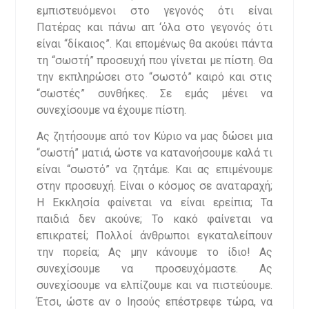
εμπιστευόμενοι στο γεγονός ότι είναι
Πατέρας και πάνω απ ‘όλα στο γεγονός ότι
είναι “δίκαιος”. Και επομένως θα ακούει πάντα
τη “σωστή” προσευχή που γίνεται με πίστη. Θα
την εκπληρώσει στο “σωστό” καιρό και στις
“σωστές” συνθήκες. Σε εμάς μένει να
συνεχίσουμε να έχουμε πίστη.
Ας ζητήσουμε από τον Κύριο να μας δώσει μια
“σωστή” ματιά, ώστε να κατανοήσουμε καλά τι
είναι “σωστό” να ζητάμε. Και ας επιμένουμε
στην προσευχή. Είναι ο κόσμος σε αναταραχή;
Η Εκκλησία φαίνεται να είναι ερείπια; Τα
παιδιά δεν ακούνε; Το κακό φαίνεται να
επικρατεί; Πολλοί άνθρωποι εγκαταλείπουν
την πορεία; Ας μην κάνουμε το ίδιο! Ας
συνεχίσουμε να προσευχόμαστε. Ας
συνεχίσουμε να ελπίζουμε και να πιστεύουμε.
Έτσι, ώστε αν ο Ιησούς επέστρεφε τώρα, να