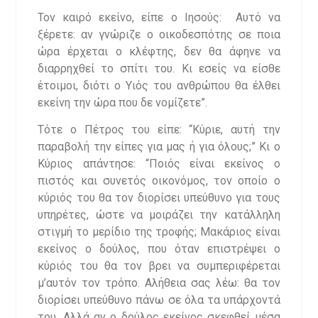
Τον καιρό εκείνο, είπε ο Ιησούς: Αυτό να
ξέρετε: αν γνώριζε ο οικοδεσπότης σε ποια
ώρα έρχεται ο κλέφτης, δεν θα άφηνε να
διαρρηχθεί το σπίτι του. Κι εσείς να είσθε
έτοιμοι, διότι ο Υιός του ανθρώπου θα έλθει
εκείνη την ώρα που δε νομίζετε”.
Τότε ο Πέτρος του είπε: “Κύριε, αυτή την
παραβολή την είπες για μας ή για όλους;” Κι ο
Κύριος απάντησε: “Ποιός είναι εκείνος ο
πιστός και συνετός οικονόμος, τον οποίο ο
κύριός του θα τον διορίσει υπεύθυνο για τους
υπηρέτες, ώστε να μοιράζει την κατάλληλη
στιγμή το μερίδιο της τροφής; Μακάριος είναι
εκείνος ο δούλος, που όταν επιστρέψει ο
κύριός του θα τον βρει να συμπεριφέρεται
μ’αυτόν τον τρόπο. Αλήθεια σας λέω: θα τον
διορίσει υπεύθυνο πάνω σε όλα τα υπάρχοντά
του. Αλλά αν ο δούλος εκείνος σκεφθεί μέσα