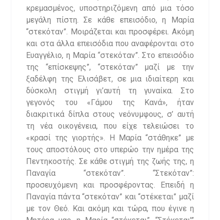
κρεμασμένος, υποστηριζόμενη από μια τόσο
μεγάλη πίστη. Σε κάθε επεισόδιο, η Μαρία
“στεκόταν”. Μοιράζεται και προσφέρει. Ακόμη
και στα άλλα επεισόδια που αναφέρονται στο
Ευαγγέλιο, η Μαρία “στεκόταν”. Στο επεισόδιο
της “επίσκεψης”, “στεκόταν” μαζί με την
ξαδέλφη της Ελισάβετ, σε μια ιδιαίτερη και
δύσκολη στιγμή γι’αυτή τη γυναίκα. Στο
γεγονός του «Γάμου της Κανά», ήταν
διακριτικά δίπλα στους νεόνυμφους, σ’ αυτή
τη νέα οικογένεια, που είχε τελειώσει το
«κρασί της γιορτής». Η Μαρία “στάθηκε” με
τους αποστόλους στο υπερώο την ημέρα της
Πεντηκοστής. Σε κάθε στιγμή της ζωής της, η
Παναγία “στεκόταν”. “Στεκόταν”:
προσευχόμενη και προσφέροντας. Επειδή η
Παναγία πάντα “στεκόταν” και “στέκεται” μαζί
με τον Θεό. Και ακόμη και τώρα, που έγινε η