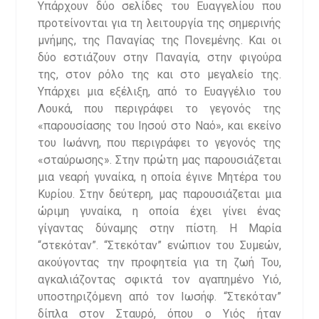
Υπάρχουν δύο σελίδες του Ευαγγελίου που
προτείνονται για τη λειτουργία της σημερινής
μνήμης, της Παναγίας της Πονεμένης. Και οι
δύο εστιάζουν στην Παναγία, στην φιγούρα
της, στον ρόλο της και στο μεγαλείο της.
Υπάρχει μια εξέλιξη, από το Ευαγγέλιο του
Λουκά, που περιγράφει το γεγονός της
«παρουσίασης του Ιησού στο Ναό», και εκείνο
του Ιωάννη, που περιγράφει το γεγονός της
«σταύρωσης». Στην πρώτη μας παρουσιάζεται
μια νεαρή γυναίκα, η οποία έγινε Μητέρα του
Κυρίου. Στην δεύτερη, μας παρουσιάζεται μια
ώριμη γυναίκα, η οποία έχει γίνει ένας
γίγαντας δύναμης στην πίστη. Η Μαρία
“στεκόταν”. “Στεκόταν” ενώπιον του Συμεών,
ακούγοντας την προφητεία για τη ζωή Του,
αγκαλιάζοντας σφικτά τον αγαπημένο Υιό,
υποστηριζόμενη από τον Ιωσήφ. “Στεκόταν”
δίπλα στον Σταυρό, όπου ο Υιός ήταν