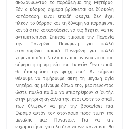
ακολουθώντας το παράδειγμα της Μητέρας.
Εάν ο κόσμος σήμερα βρίσκεται σε δύσκολη
κατάσταση, είναι επειδή φεύγει, δεν έχει
πλέον το θάρρος και τη δύναμη να παραμείνει
κοντά στις καταστάσεις, να τις δεχτεί, να τις
αντιμετωπίσει. Σήμερα τιμούμε την Παναγία
την Πονεμένη. Πονεμένη για πολλά
σταυρωμένα παιδιά. Πονεμένη για πολλά
χαμένα παιδιά. Να λοιπόν που ανανεώνεται και
σήμερα η προφητεία του Συμεών: “Ένα σπαθί
θα διαπεράσει την ψυχή σου”. Αν σήμερα
θέλουμε να τιμήσουμε αυτή τη μεγάλη αγία
Μητέρα, ας μείνουμε δίπλα της, μεσιτεύοντας
ώστε πολλά παιδιά να επιστρέψουν σ ‘αυτήν,
στην μητρική αγκαλιά της, έτσι ώστε το σπαθί
των θλίψεων να μην την βασανίσει πια.
Έγραψα αυτόν τον στοχασμό προς τιμήν της
μεγάλης μας Παναγίας. Για να την
ευχαριστήσω για όλα όσα έκανε, κάνει και θα