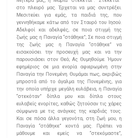
Μητέρα μας, η Μαρία “στέκεται”. “Στέκεται'”
στο πλευρό μας. Έρχεται να μας συντρέξει.
Μεσιτεύει για εμάς, τα παιδιά της, που
γεννηθήκαμε κάτω από τον Σταυρό του Ιησού.
Αδελφοί και αδελφές, σε ποια στιγμή της
ζωής μας η Παναγία “στάθηκε”; Σε ποια στιγμή
της ζωής μας η Παναγία “στάθηκε” να
εισακούσει την προσευχή μας και να την
παρουσιάσει στον Θεό; Ας Θυμηθούμε. Ήμουν
εφημέριος σε μια ενορία αφιερωμένη στην
Παναγία την Πονεμένη. Θυμάμαι πως, ακριβώς
μπροστά από το άγαλμα της Πονεμένης, για
την οποία υπήρχε μεγάλη ευλάβεια, η Παναγία
“στεκόταν” δίπλα μου και δίπλα στους
ευλαβείς ενορίτες, καθώς ζητούσαν τις χάρες
σύμφωνα με τις ανάγκες της καρδιάς τους.
Και σε πόσα άλλα γεγονότα, στη ζωή μου, η
Παναγία “στάθηκε” κοντά μας. Πρέπει να
μάθουμε και εμείς να “στεκόμαστε”,