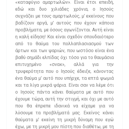
«καταφύγιο αμαρτωλών». Είναι έτσι επειδή,
εδώ και δυο χιλιάδες χρόνια, ο Ιησούς
συχνάζει με τους αμαρτωλούς, μ’ εκείνους που
βαδίζουν αργά, μ’ αυτούς που έχουν κάποια
προβλήματα, με όσους αγωνίζονται. Αυτή είναι
η καλή είδηση! Και είναι σχεδόν σπουδαιότερο
από το θαύμα του πολλαπλασιασμού των
άρτων και των ψαριών, που ωστόσο είναι ένα
βαθύ σημάδι ελπίδας όχι τόσο για το θαυμάσια
επιτυχημένο «σνακ», αλλά για την
τρυφερότητα που ο Ιησούς έδειξε, κάνοντας
ένα θαύμα μ’ αυτό που υπήρχε, τα επτά ψωμιά
και τα λίγα μικρά ψάρια. Είναι σαν να λέμε ότι
ο Ιησούς πάντα κάνει θαύματα με αυτό που
έχουμε τώρα, αυτή την στιγμή, και όχι με αυτό
που θα έπρεπε ιδανικά να είχαμε για να
λύσουμε τα προβλήματά μας. Εκείνος κάνει
θαύματα μ’ εκείνη τη μικρή δύναμη που εγώ
έχω, με τη μικρή μου πίστη που διαθέτω, με τη