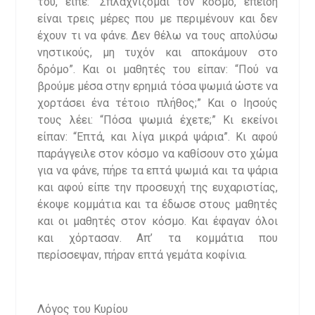
του, είπε: “Σπλαχνίζομαι τον κόσμο, επειδή
είναι τρεις μέρες που με περιμένουν και δεν
έχουν τι να φάνε. Δεν θέλω να τους απολύσω
νηστικούς, μη τυχόν και αποκάμουν στο
δρόμο”. Και οι μαθητές του είπαν: “Πού να
βρούμε μέσα στην ερημιά τόσα ψωμιά ώστε να
χορτάσει ένα τέτοιο πλήθος;” Και ο Ιησούς
τους λέει: “Πόσα ψωμιά έχετε;” Κι εκείνοι
είπαν: “Επτά, και λίγα μικρά ψάρια”. Κι αφού
παράγγειλε στον κόσμο να καθίσουν στο χώμα
για να φάνε, πήρε τα επτά ψωμιά και τα ψάρια
και αφού είπε την προσευχή της ευχαριστίας,
έκοψε κομμάτια και τα έδωσε στους μαθητές
και οι μαθητές στον κόσμο. Και έφαγαν όλοι
και χόρτασαν. Απ’ τα κομμάτια που
περίσσεψαν, πήραν επτά γεμάτα κοφίνια.
Λόγος του Κυρίου