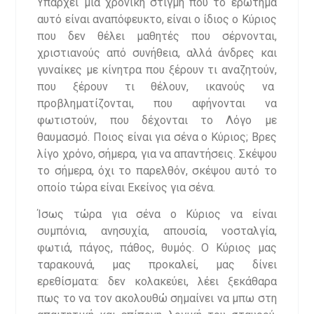
Υπάρχει μια χρονική στιγμή που το ερώτημα
αυτό είναι αναπόφευκτο, είναι ο ίδιος ο Κύριος
που δεν θέλει μαθητές που σέρνονται,
χριστιανούς από συνήθεια, αλλά άνδρες και
γυναίκες με κίνητρα που ξέρουν τι αναζητούν,
που ξέρουν τι θέλουν, ικανούς να
προβληματίζονται, που αφήνονται να
φωτιστούν, που δέχονται το Λόγο με
θαυμασμό. Ποιος είναι για σένα ο Κύριος; Βρες
λίγο χρόνο, σήμερα, για να απαντήσεις. Σκέψου
το σήμερα, όχι το παρελθόν, σκέψου αυτό το
οποίο τώρα είναι Εκείνος για σένα.
Ίσως τώρα για σένα ο Κύριος να είναι
συμπόνια, ανησυχία, απουσία, νοσταλγία,
φωτιά, πάγος, πάθος, θυμός. Ο Κύριος μας
ταρακουνά, μας προκαλεί, μας δίνει
ερεθίσματα: δεν κολακεύει, λέει ξεκάθαρα
πως το να τον ακολουθώ σημαίνει να μπω στη