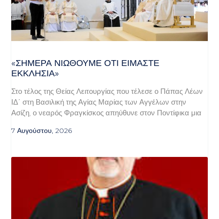
«ΣΉΜΕΡΑ ΝΙΏΘΟΥΜΕ ΌΤΙ ΕΊΜΑΣΤΕ
ΕΚΚΛΗΣΊΑ»
Στο τέλος της Θείας Λειτουργίας που τέλεσε ο Πάπας Λέων
ΙΔ΄ στη Βασιλική της Αγίας Μαρίας των Αγγέλων στην
Ασίζη, ο νεαρός Φραγκίσκος απηύθυνε στον Ποντίφικα μια
7 Αυγούστου, 2026