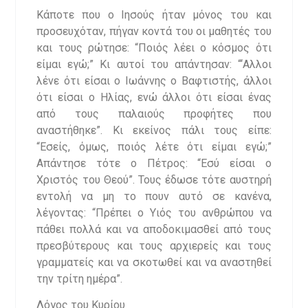
Κάποτε που ο Ιησούς ήταν μόνος του και
προσευχόταν, πήγαν κοντά του οι μαθητές του
και τους ρώτησε: “Ποιός λέει ο κόσμος ότι
είμαι εγώ;” Κι αυτοί του απάντησαν: “‘Αλλοι
λένε ότι είσαι ο Ιωάννης ο Βαφτιστής, άλλοι
ότι είσαι ο Ηλίας, ενώ άλλοι ότι είσαι ένας
από τους παλαιούς προφήτες που
αναστήθηκε”. Κι εκείνος πάλι τους είπε:
“Εσείς, όμως, ποιός λέτε ότι είμαι εγώ;”
Απάντησε τότε ο Πέτρος: “Εσύ είσαι ο
Χριστός του Θεού”. Τους έδωσε τότε αυστηρή
εντολή να μη το πουν αυτό σε κανένα,
λέγοντας: “Πρέπει ο Υιός του ανθρώπου να
πάθει πολλά και να αποδοκιμασθεί από τους
πρεσβύτερους και τους αρχιερείς και τους
γραμματείς και να σκοτωθεί και να αναστηθεί
την τρίτη ημέρα”.
Λόγος του Κυρίου