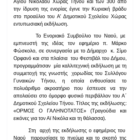
Αγίου Νικολάου Χώρας Τήνου και των 300 από
την ίδρυση της ενορίας έγινε την Κυριακή βράδυ
στο προαύλιο του Α’ Δημοτικού Σχολείου Χώρας
εντυπωσιακή εκδήλωση.
Το Ενοριακό Συμβούλιο του Ναού, με
εμπνευστή της ιδέας τον εφημέριο π. Μάρκο
Φώσκολο, σε συνεργασία με το Δήμαρχο κ. Σίμο
Ορφανό και στα πλαίσια του Φεστιβάλ του Δήμου,
προγραμμάτισαν μία καλλιτεχνική εκδήλωση με τη
συμμετοχή της γνωστής χορωδίας του Συλλόγου
Γυναικών Τήνου, η οποία ενθουσίασε το
πολυάριθμο ακροατήριο που έσπευσε να την
απολαύσει στο όμορφο φυσικό περιβάλλον του Α΄
Δημοτικού Σχολείου Τήνου. Τίτλος της εκδήλωσης:
«ΟΡΜΟΣ Ο ΓΑΛΗΝΟΤΑΤΟΣ» (Τραγούδια και
εικόνες για τον Αϊ Νικόλα και τη θάλασσα).
Στη αρχή της εκδήλωσης ο εφημέριος του
Ναού παρουσίασε το πνεύμα και το σκοπό της