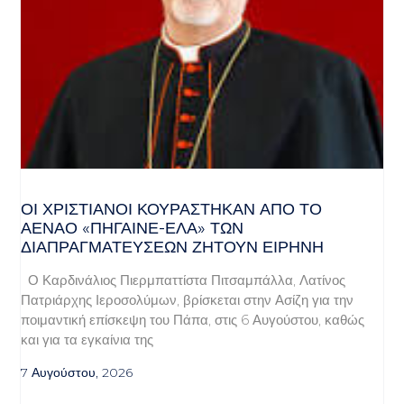
ΟΙ ΧΡΙΣΤΙΑΝΟΊ ΚΟΥΡΆΣΤΗΚΑΝ ΑΠΌ ΤΟ
ΑΈΝΑΟ «ΠΉΓΑΙΝΕ-ΈΛΑ» ΤΩΝ
ΔΙΑΠΡΑΓΜΑΤΕΎΣΕΩΝ ΖΗΤΟΎΝ ΕΙΡΉΝΗ
Ο Καρδινάλιος Πιερμπαττίστα Πιτσαμπάλλα, Λατίνος
Πατριάρχης Ιεροσολύμων, βρίσκεται στην Ασίζη για την
ποιμαντική επίσκεψη του Πάπα, στις 6 Αυγούστου, καθώς
και για τα εγκαίνια της
7 Αυγούστου, 2026