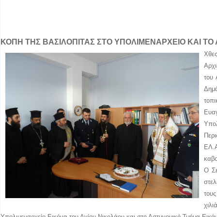
ΚΟΠΗ ΤΗΣ ΒΑΣΙΛΟΠΙΤΑΣ ΣΤΟ ΥΠΟΛΙΜΕΝΑΡΧΕΙΟ
ΚΑΙ ΤΟ
Χθες
Αρχι
του 
Δημ
τοπ
Ευα
Υπολ
Περι
ΕΛ.Α
καβ
Ο Σε
στελ
τους
χιλ
Υπολιμεναρχείο Εικόνα του Αγίου Νικολάου και στο Αστυνομικό Τμήμα Εικόν