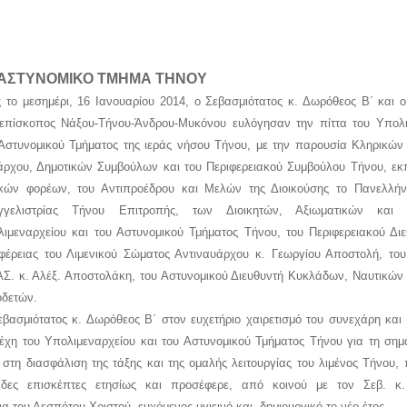
 ΑΣΤΥΝΟΜΙΚΟ ΤΜΗΜΑ ΤΗΝΟΥ
 το μεσημέρι, 16 Ιανουαρίου 2014, ο Σεβασμιότατος κ. Δωρόθεος Β΄ και 
επίσκοπος Νάξου-Τήνου-Άνδρου-Μυκόνου ευλόγησαν την πίττα του Υπολι
Αστυνομικού Τμήματος της ιεράς νήσου Τήνου, με την παρουσία Κληρικών 
άρχου, Δημοτικών Συμβούλων και του Περιφερειακού Συμβούλου Τήνου, 
ικών φορέων, του Αντιπροέδρου και Μελών της Διοικούσης το Πανελλήν
γγελιστρίας Τήνου Επιτροπής, των Διοικητών, Αξιωματικών και 
ιμεναρχείου και του Αστυνομικού Τμήματος Τήνου, του Περιφερειακού Διε
φέρειας του Λιμενικού Σώματος Αντιναυάρχου κ. Γεωργίου Αποστολή, του
Σ. κ. Αλέξ. Αποστολάκη, του Αστυνομικού Διευθυντή Κυκλάδων, Ναυτικών
οδετών.
βασμιότατος κ. Δωρόθεος Β΄ στον ευχετήριο χαιρετισμό του συνεχάρη και
έχη του Υπολιμεναρχείου και του Αστυνομικού Τμήματος Τήνου για τη σημ
 στη διασφάλιση της τάξης και της ομαλής λειτουργίας του λιμένος Τήνου,
ιάδες επισκέπτες ετησίως και προσέφερε, από κοινού με τον Σεβ. κ.
α του Δεσπότου Χριστού, ευχόμενος υγιεινό και δημιουργικό το νέο
ἐ
τος