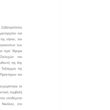
ο Σεβασμιότατος
μεναρχείου και
της νήσου, του
εκπροσώπων των
ιο Ιερό Ίδρυμα
Στελεχών του
υθυντή της 6ης
 Ταξιάρχου της
 Πρακτόρων και
 ευχαρίστησε τα
αντική συμβολή
 που υποδέχεται
 Νικόλαο, στο