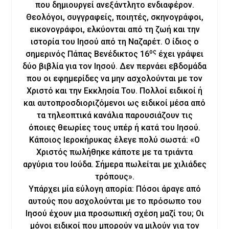
που δημιουργεί ανεξάντλητο ενδιαφέρον.
Θεολόγοι, συγγραφείς, ποιητές, σκηνογράφοι,
εικονογράφοι, ελκύονται από τη ζωή και την
ιστορία του Ιησού από τη Ναζαρέτ. Ο ίδιος ο
ος
σημερινός Πάπας Βενέδικτος 16
έχει γράψει
δύο βιβλία για τον Ιησού. Δεν περνάει εβδομάδα
που οι εφημερίδες να μην ασχολούνται με τον
Χριστό και την Εκκλησία Του. Πολλοί ειδικοί ή
και αυτοπροσδιοριζόμενοι ως ειδικοί μέσα από
τα τηλεοπτικά κανάλια παρουσιάζουν τις
όποιες θεωρίες τους υπέρ ή κατά του Ιησού.
Κάποιος Ιεροκήρυκας έλεγε πολύ σωστά: «Ο
Χριστός πωλήθηκε κάποτε με τα τριάντα
αργύρια του Ιούδα. Σήμερα πωλείται με χιλιάδες
τρόπους».
Υπάρχει μία εύλογη απορία: Πόσοι άραγε από
αυτούς που ασχολούνται με το πρόσωπο του
Ιησού έχουν μια προσωπική σχέση μαζί του; Οι
μόνοι ειδικοί που μπορούν να μιλούν για τον