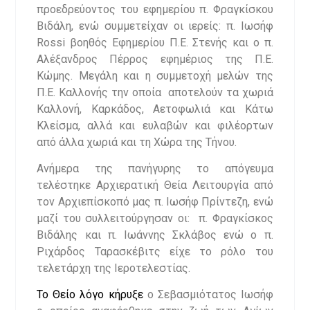
προεδρεύοντος του εφημερίου π. Φραγκίσκου
Βιδάλη, ενώ συμμετείχαν οι ιερείς: π. Ιωσήφ
Rossi βοηθός Εφημερίου Π.Ε. Στενής και ο π.
Αλέξανδρος Πέρρος εφημέριος της Π.Ε.
Κώμης. Μεγάλη και η συμμετοχή μελών της
Π.Ε. Καλλονής την οποία αποτελούν τα χωριά
Καλλονή, Καρκάδος, Αετοφωλιά και Κάτω
Κλείσμα, αλλά και ευλαβών και φιλέορτων
από άλλα χωριά και τη Χώρα της Τήνου.
Ανήμερα της πανήγυρης το απόγευμα
τελέστηκε Αρχιερατική Θεία Λειτουργία από
τον Αρχιεπίσκοπό μας π. Ιωσήφ Πρίντεζη, ενώ
μαζί του συλλειτούργησαν οι: π. Φραγκίσκος
Βιδάλης και π. Ιωάννης Σκλάβος ενώ ο π.
Ριχάρδος Ταρασκέβιτς είχε το ρόλο του
τελετάρχη της Ιεροτελεστίας.
Το Θείο λόγο κήρυξε
ο Σεβασμιότατος Ιωσήφ