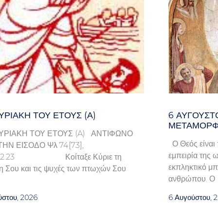
ΥΡΙΑΚΉ ΤΟΥ ΈΤΟΥΣ (Α)
6 ΑΥΓΟΥΣΤ
ΜΕΤΑΜΟΡΦ
ΥΡΙΑΚΗ ΤΟΥ ΕΤΟΥΣ (A) ΑΝΤΙΦΩΝΟ
Ο Θεός είναι 
ΤΗΝ ΕΙΣΟΔΟ Ψλ 74[73],
εμπειρία της ω
9.22.23 Κοίταξε Κύριε τη
εκπληκτικό μπ
η Σου και τις ψυχές των πτωχών Σου
ανθρώπου. Ο
ύστου, 2026
6 Αυγούστου, 