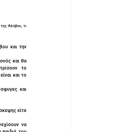
 της Λέσβου, τι
βου και την
ονός και θα
τρίσουν το
ίναι και το
όσφυγες και
ίσκεψης είτε
νεχίσουν να
ι παιδιά του