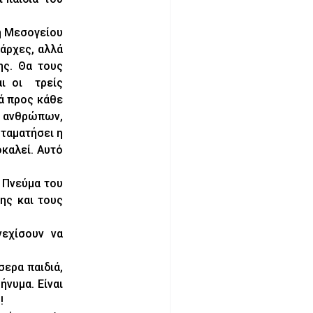
η Μεσογείου
ράρχες, αλλά
ης. Θα τους
ι οι τρείς
ά προς κάθε
ν ανθρώπων,
σταματήσει η
καλεί. Αυτό
 Πνεύμα του
ης και τους
νεχίσουν να
σερα παιδιά,
ήνυμα. Είναι
!