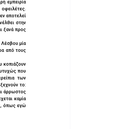
κρή εμπειρία
 οφειλέτες.
εν αποτελεί
νέλθει στην
αι ξανά προς
η Λέσβου μία
ρα από τους
υ κοπιάζουν
Ευτυχώς που
ρείπια των
ξεχνούν το:
αι άρρωστος
χεται καμία
ον, όπως εγώ