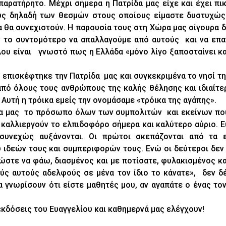
παρατήρητο. Μέχρι σήμερα η Πατρίδα μας είχε και έχει πι
ς δηλαδή των θεσμών στους οποίους είμαστε δυστυχώς
 θα συνεχιστούν. Η παρουσία τους στη Χώρα μας σίγουρα δ
όν το συντομότερο να απαλλαγούμε από αυτούς και να επα
λλου είναι γνωστό πως η Ελλάδα «μόνο λίγο ξαποσταίνει κ
, επισκέφτηκε την Πατρίδα μας και συγκεκριμένα το νησί τ
 από όλους τους ανθρώπους της καλής θέλησης και ιδιαίτε
Αυτή η τρόικα εμείς την ονομάσαμε «τρόικα της αγάπης».
ώρα μας το πρόσωπο όλων των συμπολιτών και εκείνων πο
καλλιεργούν το ελπιδοφόρο σήμερα και καλύτερο αύριο. 
συνεχώς αυξάνονται. Οι πρώτοι σκεπάζονται από τα ε
ιδεών τους και συμπεριφορών τους. Ενώ οι δεύτεροι δεν 
δώστε να φάω, διασμένος και με ποτίσατε, φυλακισμένος κ
ύς αυτούς αδελφούς σε μένα τον ίδιο το κάνατε», δεν δέ
θα γνωρίσουν ότι είστε μαθητές μου, αν αγαπάτε ο ένας τ
εκδόσεις του Ευαγγελίου και καθημερνά μας ελέγχουν!