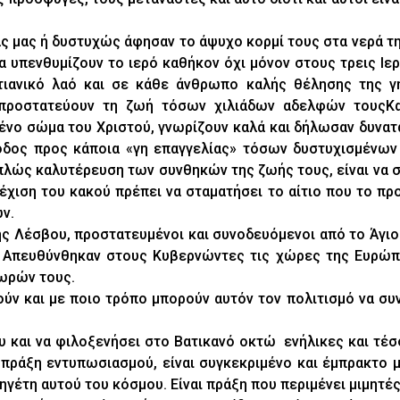
ς μας ή δυστυχώς άφησαν το άψυχο κορμί τους στα νερά τ
να υπενθυμίζουν το ιερό καθήκον όχι μόνον στους τρεις Ιε
ιανικό λαό και σε κάθε άνθρωπο καλής θέλησης της γ
προστατεύουν τη ζωή τόσων χιλιάδων αδελφών τουςΚα
νο σώμα του Χριστού, γνωρίζουν καλά και δήλωσαν δυνατ
ξοδος προς κάποια «γη επαγγελίας» τόσων δυστυχισμένω
απλώς καλυτέρευση των συνθηκών της ζωής τους, είναι να 
χιση του κακού πρέπει να σταματήσει το αίτιο που το προ
ων.
ης Λέσβου, προστατευμένοι και συνοδευόμενοι από το Άγιο
ί. Απευθύνθηκαν στους Κυβερνώντες τις χώρες της Ευρώπ
χωρών τους.
ύν και με ποιο τρόπο μπορούν αυτόν τον πολιτισμό να συ
υ και να φιλοξενήσει στο Βατικανό οκτώ ενήλικες και τέσ
 πράξη εντυπωσιασμού, είναι συγκεκριμένο και έμπρακτο μ
γέτη αυτού του κόσμου. Είναι πράξη που περιμένει μιμητές