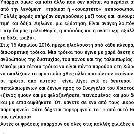
Υπάρχει όμως και κάτι άλλο που δεν πρέπει να περάσει α
από την λεγόμενη «τρόικα» ή «κουαρτέτο» εκπροσώπου
Πολλές φορές υπήρξαν συγκρούσεις μαζί τους και σίγουρα
τιμή και δόξα. Δηλώνει μια εξάρτηση. Είναι ανάγκη λοιπ
Πατρίδα μας η ελευθερία, η πρόοδος και η ανάπτυξη, εξά
τη δόξα τραβά».
Στις 16 Απριλίου 2016, ημέρα ηλιόλουστη από κάθε πλευρά
διαφορετική τρόικα. Μια τρόικα που έγινε με χαρά δεκτή
ανθρώπους της δυστυχίας, του πόνου και της ταλαιπωρίας. 
Μακάρι μια τέτοια τρόικα να είναι πάντα παρούσα στη Χ
να σκαλίζουν το αμαρτωλό χθες αλλά προπάντων εκείνων 
οι πρώτοι από αυτούς είναι λίγοι ενώ οι δεύτεροι 
πεπαλαιωμένων και ξένων προς το Ευαγγέλιο του Χριστού 
«ξένος ήμουν και με φιλοξενήσατε, πεινασμένος και μου 
και με επισκεφθήκατε. Ότι κάνετε σε ένα από τους μικρο
παρερμηνεία. Ούτε δέχεται παρερμηνεία το : « από αυτό 
σας αγάπησα».
Αυτές οι φράσεις υπάρχουν σε όλες στις πολλές χιλιάδες 