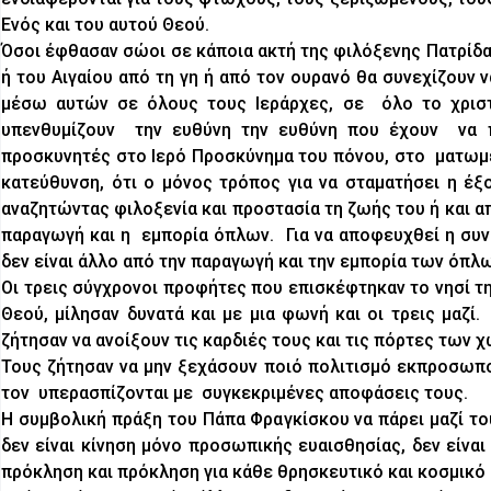
Ενός και του αυτού Θεού.
Όσοι έφθασαν σώοι σε κάποια ακτή της φιλόξενης Πατρίδα
ή του Αιγαίου από τη γη ή από τον ουρανό θα συνεχίζουν 
μέσω αυτών σε όλους τους Ιεράρχες, σε όλο το χριστ
υπενθυμίζουν την ευθύνη την ευθύνη που έχουν να 
προσκυνητές στο Ιερό Προσκύνημα του πόνου, στο ματωμέ
κατεύθυνση, ότι ο μόνος τρόπος για να σταματήσει η έ
αναζητώντας φιλοξενία και προστασία τη ζωής του ή και 
παραγωγή και η εμπορία όπλων. Για να αποφευχθεί η συνέ
δεν είναι άλλο από την παραγωγή και την εμπορία των όπλ
Οι τρεις σύγχρονοι προφήτες που επισκέφτηκαν το νησί τ
Θεού, μίλησαν δυνατά και με μια φωνή και οι τρεις μαζ
ζήτησαν να ανοίξουν τις καρδιές τους και τις πόρτες των 
Τους ζήτησαν να μην ξεχάσουν ποιό πολιτισμό εκπροσωπο
τον υπερασπίζονται με συγκεκριμένες αποφάσεις τους.
Η συμβολική πράξη του Πάπα Φραγκίσκου να πάρει μαζί το
δεν είναι κίνηση μόνο προσωπικής ευαισθησίας, δεν είναι
πρόκληση και πρόκληση για κάθε θρησκευτικό και κοσμικό η