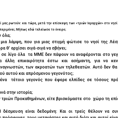
ί μας ρωτούν: και τώρα, μετά την επίσκεψη των «τριών Ιεραρχών» στο νησί
 περιμένει; Μήπως εδώ τελείωσε το όνειρο;
 όλα;
ια λάμψη, που για μιας στιγμή φώτισε το νησί της Λέσ
ρα θ’ αρχίσει σιγά-σιγά να σβήνει;
, σε λίγο όλα τα ΜΜΕ δεν πάψουν να αναφέρονται στο γεγ
α άλλη επικαιρότητα έστω και ασήμαντη, για να κεν
ναγνωστών, των ακροατών των τηλεθεατών. Αυτό δεν θα ε
κού αυτού και απρόσμενου γεγονότος;
ε ένα τέτοιο γεγονός που έφερε ελπίδες σε τόσους πρ
νά στην ιστορία;
των τριών Προκαθημένων, είτε βρισκόμαστε στο χώρο τη επ
 δέσμευση είναι δεδομένη: Και οι τρείς θέλουν να συ
πρόσφυγες, τους μετανάστες και αυτό διότι και αυτοί είνα