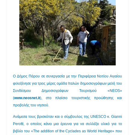
Ο Δήμος Πάρου σε συνεργασία με την Περιφέρεια Νοτίου Αιγαίου
φιλοξένησε για τρεις μέρες ομάδα Ιταλών δημοσιογράφων μελή του
Συνδέσμου Δημοσιογράφων Τουρισμού «NEOS»
(
www.neosnet.it
), στο πλαίσιο τουριστικής προώθησης και
προβολής του νησιού.
Ανάμεσα τους βρισκόταν και ο σύμβουλος της UNESCO κ. Gianni
Perotti, ο οποίος κάνει μια έρευνα για να συλλέξει υλικό για το
βιβλίο του «The addition of the Cyclades as World Heritage» που