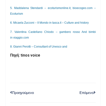
5. Maddalena Stendardi –
ecoturismonline.it
,
bioecogeo.com
–
Ecoturism
6. Micaela Zucconi – Il Mondo in
tasca.it
– Culture and history
7. Valentina Castellano Chiodo – gambero rosso And bimbi
in
viaggio.com
8. Gianni Perotti – Consultant of Unesco and
Πηγή: tinos voice
Προηγούμενο
Επόμενο