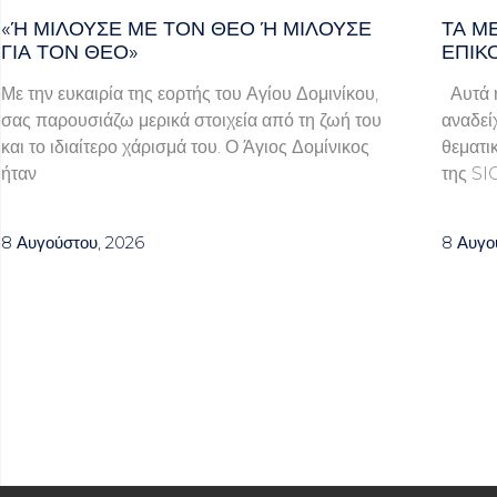
«Ή ΜΙΛΟΎΣΕ ΜΕ ΤΟΝ ΘΕΌ Ή ΜΙΛΟΎΣΕ ΓΙ
ΤΑ Μ
Α ΤΟΝ ΘΕΌ»
ΕΠΙΚ
Με την ευκαιρία της εορτής του Αγίου Δομινίκου,
Αυτά ή
σας παρουσιάζω μερικά στοιχεία από τη ζωή του
αναδεί
και το ιδιαίτερο χάρισμά του. Ο Άγιος Δομίνικος
θεματι
ήταν
της SI
8 Αυγούστου, 2026
8 Αυγο