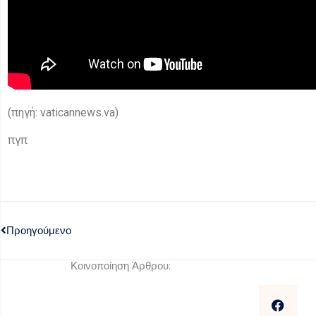
(πηγή: vaticannews.va)
πγπ
Προηγούμενο
Κοινοποίηση Άρθρου: