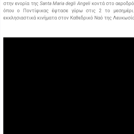
στην ενορία της
Santa Maria degli Angeli
κοντά στο αεροδρ
όπου ο Ποντίφικας έφτασε γύρω στις 2 το μεσημέρι. 
εκκλησιαστικά κινήματα στον Καθεδρικό Ναό της Λευκωσία